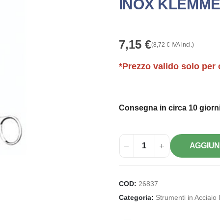
INOX KLEMME
7,15
€
(
8,72
€
IVA incl.)
*Prezzo valido solo per 
Consegna in circa 10 giorni
AGGIUN
COD:
26837
Categoria:
Strumenti in Acciaio 