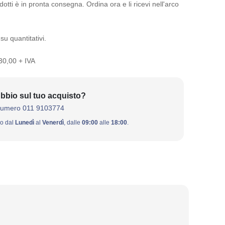
otti è in pronta consegna. Ordina ora e li ricevi nell'arco
su quantitativi.
 30,00 + IVA
bbio sul tuo acquisto?
numero 011 9103774
ivo dal
Lunedì
al
Venerdì
, dalle
09:00
alle
18:00
.