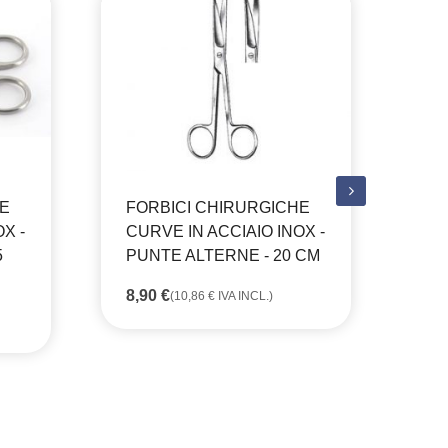
HE
FORBICI CHIRURGICHE
FO
X -
CURVE IN ACCIAIO INOX -
CU
5
PUNTE ALTERNE - 20 CM
PU
C
8,90
€
(
10,86
€
IVA INCL.)
4,