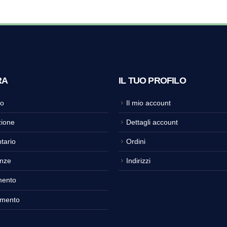
RA
IL TUO PROFILO
o
Il mio account
ione
Dettagli account
tario
Ordini
nze
Indirizzi
mento
amento