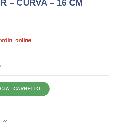
R – CURVA – 16 CM
ordini online
.
GI AL CARRELLO
Inox