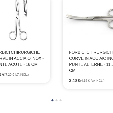
RBICI CHIRURGICHE
FORBICI CHIRURGIC
VE IN ACCIAIO INOX -
CURVE IN ACCIAIO INO
NTE ACUTE - 16 CM
PUNTE ALTERNE - 11,
CM
90
€
(
7,20
€
IVA INCL.)
3,40
€
(
4,15
€
IVA INCL.)