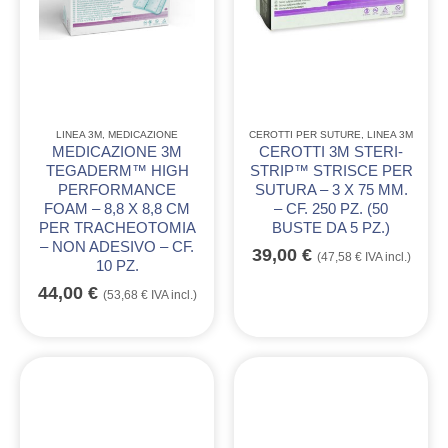
LINEA 3M
,
MEDICAZIONE
CEROTTI PER SUTURE
,
LINEA 3M
MEDICAZIONE 3M
CEROTTI 3M STERI-
TEGADERM™ HIGH
STRIP™ STRISCE PER
PERFORMANCE
SUTURA – 3 X 75 MM.
FOAM – 8,8 X 8,8 CM
– CF. 250 PZ. (50
PER TRACHEOTOMIA
BUSTE DA 5 PZ.)
– NON ADESIVO – CF.
39,00
€
(
47,58
€
IVA incl.)
10 PZ.
44,00
€
(
53,68
€
IVA incl.)