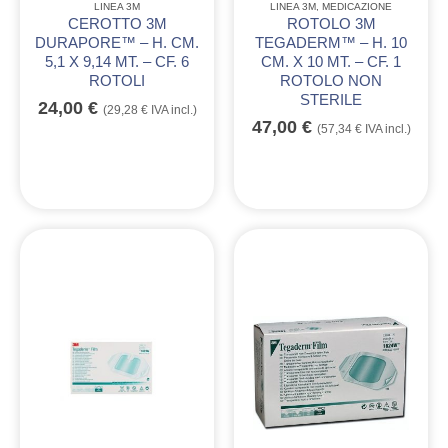
LINEA 3M
LINEA 3M
,
MEDICAZIONE
CEROTTO 3M
ROTOLO 3M
DURAPORE™ – H. CM.
TEGADERM™ – H. 10
5,1 X 9,14 MT. – CF. 6
CM. X 10 MT. – CF. 1
ROTOLI
ROTOLO NON
STERILE
24,00
€
(
29,28
€
IVA incl.)
47,00
€
(
57,34
€
IVA incl.)