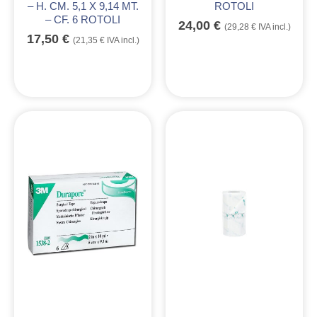
– H. CM. 5,1 X 9,14 MT.
ROTOLI
– CF. 6 ROTOLI
24,00
€
(
29,28
€
IVA incl.)
17,50
€
(
21,35
€
IVA incl.)