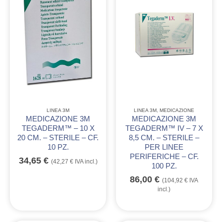
LINEA 3M
LINEA 3M
,
MEDICAZIONE
MEDICAZIONE 3M
MEDICAZIONE 3M
TEGADERM™ – 10 X
TEGADERM™ IV – 7 X
20 CM. – STERILE – CF.
8,5 CM. – STERILE –
10 PZ.
PER LINEE
PERIFERICHE – CF.
34,65
€
(
42,27
€
IVA incl.)
100 PZ.
86,00
€
(
104,92
€
IVA
incl.)