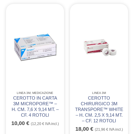
LINEA 3M
,
MEDICAZIONE
LINEA 3M
CEROTTO IN CARTA
CEROTTO
3M MICROPORE™ –
CHIRURGICO 3M
H. CM. 7,6 X 9,14 MT. –
TRANSPORE™ WHITE
CF. 4 ROTOLI
– H. CM. 2,5 X 9,14 MT.
– CF. 12 ROTOLI
10,00
€
(
12,20
€
IVA incl.)
18,00
€
(
21,96
€
IVA incl.)