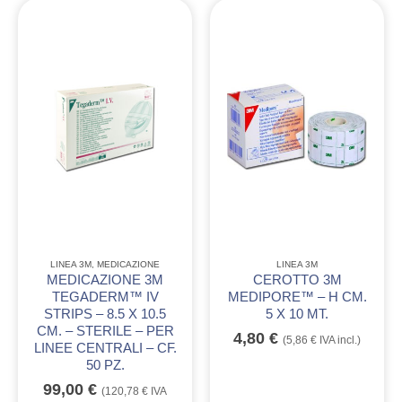
LINEA 3M
,
MEDICAZIONE
LINEA 3M
MEDICAZIONE 3M
CEROTTO 3M
TEGADERM™ IV
MEDIPORE™ – H CM.
STRIPS – 8.5 X 10.5
5 X 10 MT.
CM. – STERILE – PER
4,80
€
(
5,86
€
IVA incl.)
LINEE CENTRALI – CF.
50 PZ.
99,00
€
(
120,78
€
IVA