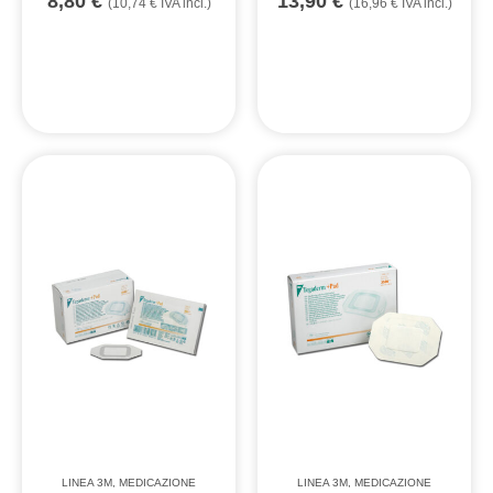
8,80
€
13,90
€
(
10,74
€
IVA incl.)
(
16,96
€
IVA incl.)
LINEA 3M
,
MEDICAZIONE
LINEA 3M
,
MEDICAZIONE