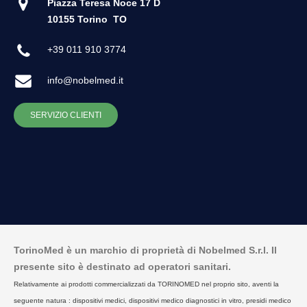
Piazza Teresa Noce 17 D
10155 Torino
TO
+39 011 910 3774
info@nobelmed.it
SERVIZIO CLIENTI
TorinoMed è un marchio di proprietà di Nobelmed S.r.l. Il
presente sito è destinato ad operatori sanitari.
Relativamente ai prodotti commercializzati da TORINOMED nel proprio sito, aventi la
seguente natura : dispositivi medici, dispositivi medico diagnostici in vitro, presidi medico