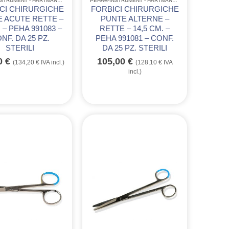
CCIAIO
RUMENTARIO CHIRURGICO MONOUSO IN ACCIAIO
PEHA®-INSTRUMENT - HARTMANN
,
STRUMENTARIO
,
STRUMENTARIO CHIRURGICO MONOUSO IN ACC
PEHA®-INSTRUMENT - HARTMANN
,
STRUMENTARIO
,
ST
CI CHIRURGICHE
FORBICI CHIRURGICHE
 ACUTE RETTE –
PUNTE ALTERNE –
 – PEHA 991083 –
RETTE – 14,5 CM. –
NF. DA 25 PZ.
PEHA 991081 – CONF.
STERILI
DA 25 PZ. STERILI
00
€
105,00
€
(
134,20
€
IVA incl.)
(
128,10
€
IVA
incl.)