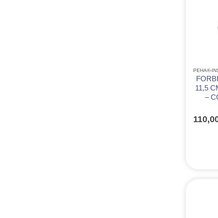
FORBI
11,5 C
– C
110,0