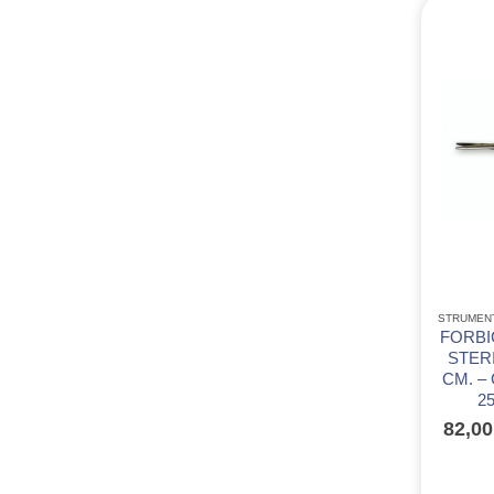
STRUMEN
FORBI
STERI
CM. –
25
82,0