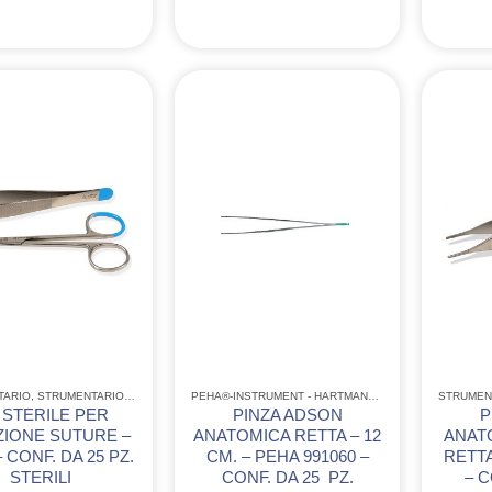
TARIO
,
STRUMENTARIO ACCIAIO INOX GIMA
,
STRUMENTARIO CHIRURGICO MONOUSO IN A
PEHA®-INSTRUMENT - HARTMANN
,
STRUMENTARIO
STRUMEN
,
ST
 STERILE PER
PINZA ADSON
P
ZIONE SUTURE –
ANATOMICA RETTA – 12
ANATO
 CONF. DA 25 PZ.
CM. – PEHA 991060 –
RETTA
STERILI
CONF. DA 25 PZ.
– C