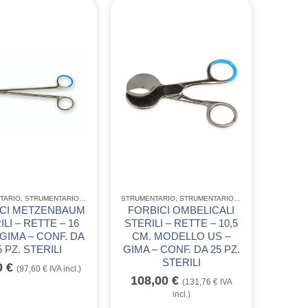
CCIAIO
TARIO
STRUMENTARIO CHIRURGICO MONOUSO IN ACCIAIO
,
STRUMENTARIO ACCIAIO INOX GIMA
STRUMENTARIO
,
STRUMENTARIO CHIRURGICO MONOUSO IN A
,
STRUMENTARIO ACCIAIO INOX GIMA
,
ICI METZENBAUM
FORBICI OMBELICALI
ILI – RETTE – 16
STERILI – RETTE – 10,5
 GIMA – CONF. DA
CM. MODELLO US –
5 PZ. STERILI
GIMA – CONF. DA 25 PZ.
STERILI
0
€
(
97,60
€
IVA incl.)
108,00
€
(
131,76
€
IVA
incl.)