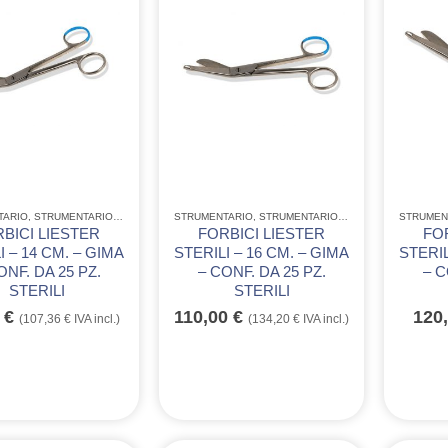
TARIO
,
STRUMENTARIO ACCIAIO INOX GIMA
STRUMENTARIO
,
STRUMENTARIO CHIRURGICO MONOUSO IN A
,
STRUMENTARIO ACCIAIO INOX GIMA
STRUMEN
,
BICI LIESTER
FORBICI LIESTER
FO
I – 14 CM. – GIMA
STERILI – 16 CM. – GIMA
STERIL
ONF. DA 25 PZ.
– CONF. DA 25 PZ.
– C
STERILI
STERILI
0
€
110,00
€
120
(
107,36
€
IVA incl.)
(
134,20
€
IVA incl.)