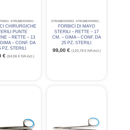
IAIO
TARIO
STRUMENTARIO CHIRURGICO MONOUSO IN ACCIAIO
,
STRUMENTARIO ACCIAIO INOX GIMA
STRUMENTARIO
,
STRUMENTARIO CHIRURGICO MONOUSO IN A
,
STRUMENTARIO ACCIAIO INOX GIMA
,
CI CHIRURGICHE
FORBICI DI MAYO
TERILI PUNTE
STERILI – RETTE – 17
NE – RETTE – 13
CM. – GIMA – CONF. DA
 GIMA – CONF. DA
25 PZ. STERILI
5 PZ. STERILI
99,00
€
(
120,78
€
IVA incl.)
0
€
(
64,66
€
IVA incl.)