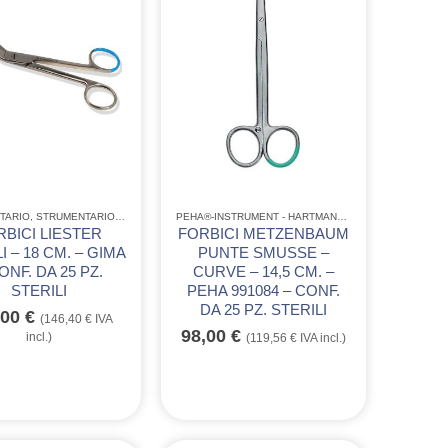
CCIAIO
TARIO
STRUMENTARIO CHIRURGICO MONOUSO IN ACCIAIO
,
STRUMENTARIO ACCIAIO INOX GIMA
,
STRUMENTARIO CHIRURGICO MONOUSO IN A
PEHA®-INSTRUMENT - HARTMANN
,
STRUMENTARIO
,
ST
RBICI LIESTER
FORBICI METZENBAUM
I – 18 CM. – GIMA
PUNTE SMUSSE –
ONF. DA 25 PZ.
CURVE – 14,5 CM. –
STERILI
PEHA 991084 – CONF.
DA 25 PZ. STERILI
,00
€
(
146,40
€
IVA
98,00
€
incl.)
(
119,56
€
IVA incl.)