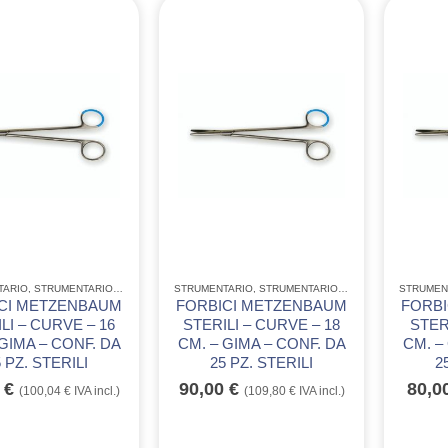
TARIO
,
STRUMENTARIO ACCIAIO INOX GIMA
STRUMENTARIO
,
STRUMENTARIO CHIRURGICO MONOUSO IN A
,
STRUMENTARIO ACCIAIO INOX GIMA
STRUMEN
,
CI METZENBAUM
FORBICI METZENBAUM
FORB
LI – CURVE – 16
STERILI – CURVE – 18
STER
 GIMA – CONF. DA
CM. – GIMA – CONF. DA
CM. –
 PZ. STERILI
25 PZ. STERILI
2
0
€
90,00
€
80,0
(
100,04
€
IVA incl.)
(
109,80
€
IVA incl.)