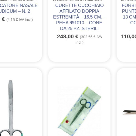
TARIO
,
STRUMENTARIO ACCIAIO INOX GIMA
,
STRUMENTARIO CHIRURGICO MONOUSO IN A
PEHA®-INSTRUMENT - HARTMANN
,
STRUMENTARIO
,
ST
ICATORE NASALE
CURETTE CUCCHIAIO
FORBI
DICUM – N. 2
AFFILATO DOPPIA
PUNTE
ESTREMITÀ – 16,5 CM. –
13 CM
0
€
(
4,15
€
IVA incl.)
PEHA 991010 – CONF.
CO
DA 25 PZ. STERILI
248,00
€
110,
(
302,56
€
IVA
incl.)