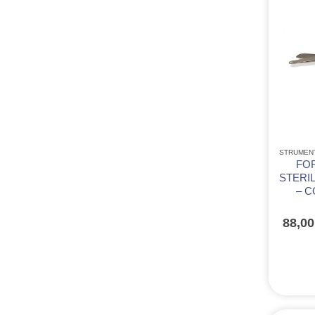
STRUMEN
FOR
STERIL
– C
88,0