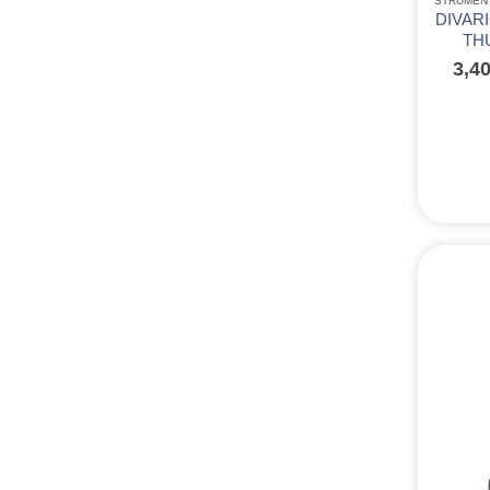
STRUMEN
DIVAR
THU
3,4