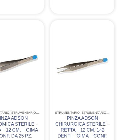
CCIAIO
TARIO
RUMENTARIO CHIRURGICO MONOUSO IN ACCIAIO
,
STRUMENTARIO ACCIAIO INOX GIMA
STRUMENTARIO
,
STRUMENTARIO CHIRURGICO MONOUSO IN A
,
STRUMENTARIO ACCIAIO INOX GIMA
,
INZA ADSON
PINZA ADSON
MICA STERILE –
CHIRURGICA STERILE –
 – 12 CM. – GIMA
RETTA – 12 CM. 1×2
ONF. DA 25 PZ.
DENTI – GIMA – CONF.