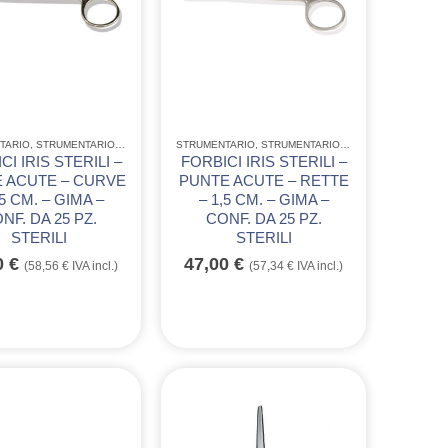
IAIO
TARIO
RUMENTARIO CHIRURGICO MONOUSO IN ACCIAIO
,
STRUMENTARIO ACCIAIO INOX GIMA
STRUMENTARIO
,
STRUMENTARIO CHIRURGICO MONOUSO IN A
,
STRUMENTARIO ACCIAIO INOX GIMA
,
CI IRIS STERILI –
FORBICI IRIS STERILI –
 ACUTE – CURVE
PUNTE ACUTE – RETTE
,5 CM. – GIMA –
– 1,5 CM. – GIMA –
NF. DA 25 PZ.
CONF. DA 25 PZ.
STERILI
STERILI
0
€
47,00
€
(
58,56
€
IVA incl.)
(
57,34
€
IVA incl.)