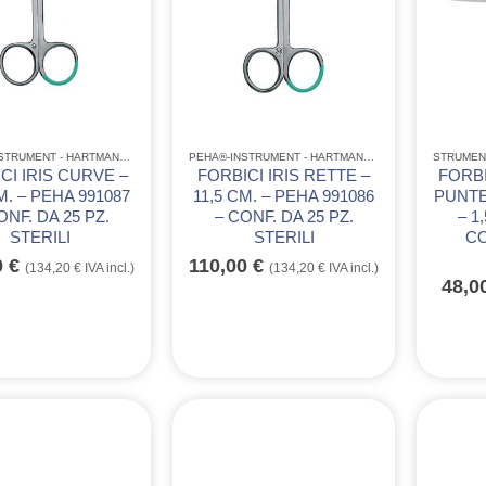
PEHA®-INSTRUMENT - HARTMANN
,
STRUMENTARIO
,
STRUMENTARIO CHIRURGICO MONOUSO IN ACC
PEHA®-INSTRUMENT - HARTMANN
,
STRUMENTARIO
STRUMEN
,
ST
CI IRIS CURVE –
FORBICI IRIS RETTE –
FORBI
M. – PEHA 991087
11,5 CM. – PEHA 991086
PUNTE
ONF. DA 25 PZ.
– CONF. DA 25 PZ.
– 1
STERILI
STERILI
CO
0
€
110,00
€
(
134,20
€
IVA incl.)
(
134,20
€
IVA incl.)
48,0