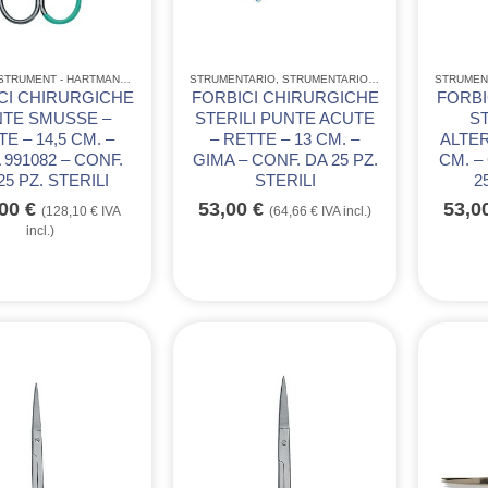
PEHA®-INSTRUMENT - HARTMANN
,
STRUMENTARIO
STRUMENTARIO
,
STRUMENTARIO CHIRURGICO MONOUSO IN ACC
,
STRUMENTARIO ACCIAIO INOX GIMA
STRUMEN
,
CI CHIRURGICHE
FORBICI CHIRURGICHE
FORBI
TE SMUSSE –
STERILI PUNTE ACUTE
S
E – 14,5 CM. –
– RETTE – 13 CM. –
ALTER
 991082 – CONF.
GIMA – CONF. DA 25 PZ.
CM. –
25 PZ. STERILI
STERILI
2
,00
€
53,00
€
53,0
(
128,10
€
IVA
(
64,66
€
IVA incl.)
incl.)