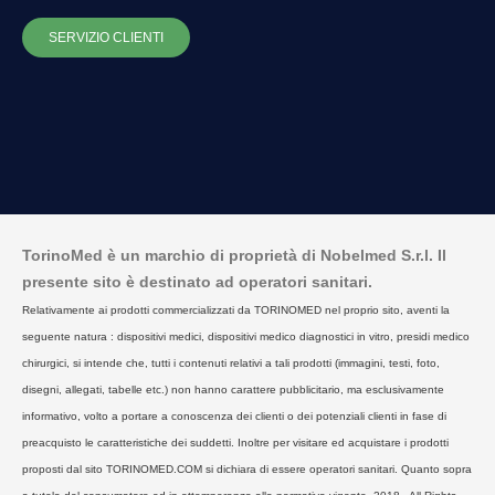
SERVIZIO CLIENTI
TorinoMed è un marchio di proprietà di Nobelmed S.r.l. Il
presente sito è destinato ad operatori sanitari.
Relativamente ai prodotti commercializzati da TORINOMED nel proprio sito, aventi la
seguente natura : dispositivi medici, dispositivi medico diagnostici in vitro, presidi medico
chirurgici, si intende che, tutti i contenuti relativi a tali prodotti (immagini, testi, foto,
disegni, allegati, tabelle etc.) non hanno carattere pubblicitario, ma esclusivamente
informativo, volto a portare a conoscenza dei clienti o dei potenziali clienti in fase di
preacquisto le caratteristiche dei suddetti. Inoltre per visitare ed acquistare i prodotti
proposti dal sito TORINOMED.COM si dichiara di essere operatori sanitari. Quanto sopra