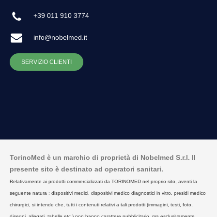
+39 011 910 3774
info@nobelmed.it
SERVIZIO CLIENTI
TorinoMed è un marchio di proprietà di Nobelmed S.r.l. Il
presente sito è destinato ad operatori sanitari.
Relativamente ai prodotti commercializzati da TORINOMED nel proprio sito, aventi la
seguente natura : dispositivi medici, dispositivi medico diagnostici in vitro, presidi medico
chirurgici, si intende che, tutti i contenuti relativi a tali prodotti (immagini, testi, foto,
disegni, allegati, tabelle etc.) non hanno carattere pubblicitario, ma esclusivamente