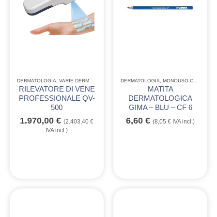
DERMATOLOGIA
,
VARIE DERMATOLOGIA
DERMATOLOGIA
,
MONOUSO CONSUMABILE
RILEVATORE DI VENE
MATITA
PROFESSIONALE QV-
DERMATOLOGICA
500
GIMA – BLU – CF 6
1.970,00
€
6,60
€
(
2.403,40
€
(
8,05
€
IVA incl.)
IVA incl.)