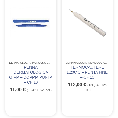
DERMATOLOGIA
,
MONOUSO CONSUMABILE
DERMATOLOGIA
,
VARIE DERMATOLOGIA
,
MONOUSO CONSUMABILE
PENNA
TERMOCAUTERE
DERMATOLOGICA
1.200°C – PUNTA FINE
GIMA – DOPPIA PUNTA
– CF 10
– CF 10
112,00
€
(
136,64
€
IVA
11,00
€
incl.)
(
13,42
€
IVA incl.)