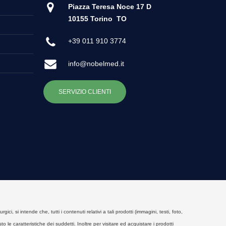
Piazza Teresa Noce 17 D
10155 Torino
TO
+39 011 910 3774
info@nobelmed.it
SERVIZIO CLIENTI
, si intende che, tutti i contenuti relativi a tali prodotti (immagini, testi, foto,
o le caratteristiche dei suddetti. Inoltre per visitare ed acquistare i prodotti