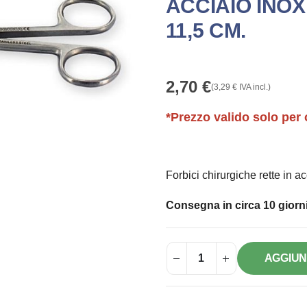
ACCIAIO INOX
11,5 CM.
2,70
€
(
3,29
€
IVA incl.)
*Prezzo valido solo per 
Forbici chirurgiche rette in a
Consegna in circa 10 giorni
AGGIUN