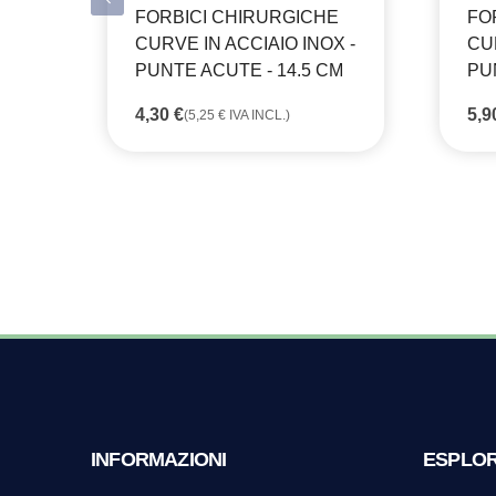
FORBICI CHIRURGICHE
FO
CURVE IN ACCIAIO INOX -
CUR
PUNTE ACUTE - 14.5 CM
PU
4,30
€
5,
(
5,25
€
IVA INCL.)
INFORMAZIONI
ESPLO