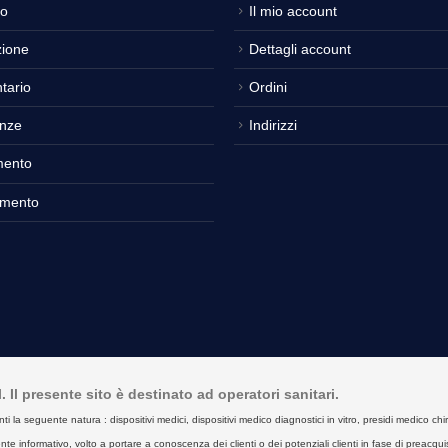
o
Il mio account
ione
Dettagli account
tario
Ordini
nze
Indirizzi
mento
amento
Il presente sito è destinato ad operatori sanitari.
seguente natura : dispositivi medici, dispositivi medico diagnostici in vitro, presidi medico chirurgici
e informativo, volto a portare a conoscenza dei clienti o dei potenziali clienti in fase di preacquist