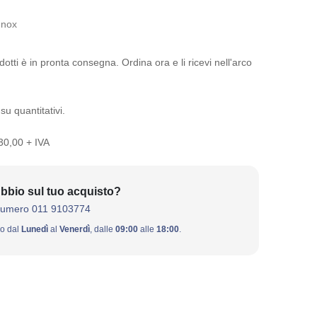
Inox
otti è in pronta consegna. Ordina ora e li ricevi nell'arco
su quantitativi.
 30,00 + IVA
bbio sul tuo acquisto?
numero 011 9103774
ivo dal
Lunedì
al
Venerdì
, dalle
09:00
alle
18:00
.