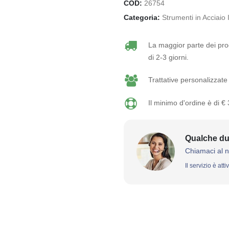
COD:
26754
Categoria:
Strumenti in Acciaio 
La maggior parte dei prod
di 2-3 giorni.
Trattative personalizzate 
Il minimo d'ordine è di €
Qualche du
Chiamaci al 
Il servizio è att