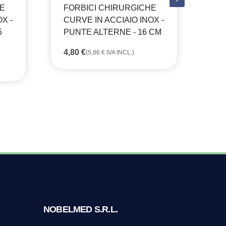
HE
FORBICI CHIRURGICHE
FO
X -
CURVE IN ACCIAIO INOX -
CU
5
PUNTE ALTERNE - 16 CM
PU
C
4,80
€
(
5,86
€
IVA INCL.)
4,
NOBELMED S.R.L.