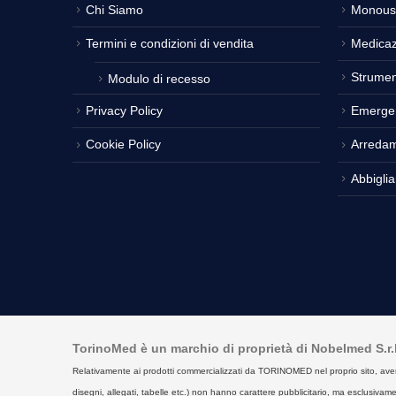
Chi Siamo
Monous
Termini e condizioni di vendita
Medicaz
Strumen
Modulo di recesso
Privacy Policy
Emerge
Cookie Policy
Arreda
Abbigli
TorinoMed è un marchio di proprietà di Nobelmed S.r.l. 
Relativamente ai prodotti commercializzati da TORINOMED nel proprio sito, aventi la 
disegni, allegati, tabelle etc.) non hanno carattere pubblicitario, ma esclusivament