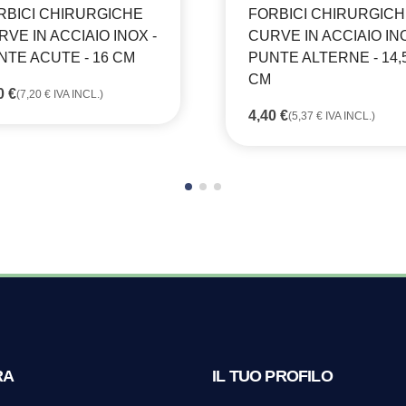
RBICI CHIRURGICHE
FORBICI CHIRURGIC
VE IN ACCIAIO INOX -
CURVE IN ACCIAIO INO
NTE ACUTE - 16 CM
PUNTE ALTERNE - 14,
CM
90
€
(
7,20
€
IVA INCL.)
4,40
€
(
5,37
€
IVA INCL.)
RA
IL TUO PROFILO