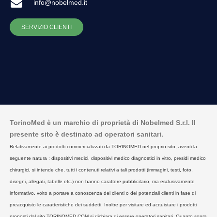
info@nobelmed.it
SERVIZIO CLIENTI
TorinoMed è un marchio di proprietà di Nobelmed S.r.l. Il
presente sito è destinato ad operatori sanitari.
Relativamente ai prodotti commercializzati da TORINOMED nel proprio sito, aventi la
seguente natura : dispositivi medici, dispositivi medico diagnostici in vitro, presidi medico
chirurgici, si intende che, tutti i contenuti relativi a tali prodotti (immagini, testi, foto,
disegni, allegati, tabelle etc.) non hanno carattere pubblicitario, ma esclusivamente
informativo, volto a portare a conoscenza dei clienti o dei potenziali clienti in fase di
preacquisto le caratteristiche dei suddetti. Inoltre per visitare ed acquistare i prodotti
proposti dal sito TORINOMED.COM si dichiara di essere operatori sanitari. Quanto sopra