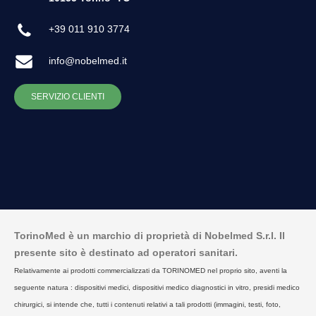
+39 011 910 3774
info@nobelmed.it
SERVIZIO CLIENTI
TorinoMed è un marchio di proprietà di Nobelmed S.r.l. Il
presente sito è destinato ad operatori sanitari.
Relativamente ai prodotti commercializzati da TORINOMED nel proprio sito, aventi la
seguente natura : dispositivi medici, dispositivi medico diagnostici in vitro, presidi medico
chirurgici, si intende che, tutti i contenuti relativi a tali prodotti (immagini, testi, foto,