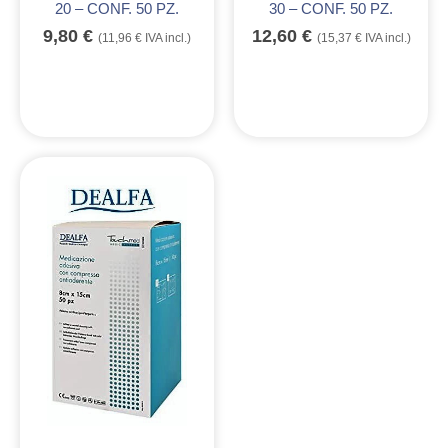
20 – CONF. 50 PZ.
30 – CONF. 50 PZ.
9,80
€
12,60
€
(
11,96
€
IVA incl.)
(
15,37
€
IVA incl.)