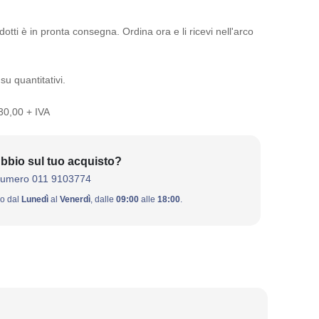
otti è in pronta consegna. Ordina ora e li ricevi nell'arco
su quantitativi.
 30,00 + IVA
bbio sul tuo acquisto?
numero 011 9103774
ivo dal
Lunedì
al
Venerdì
, dalle
09:00
alle
18:00
.