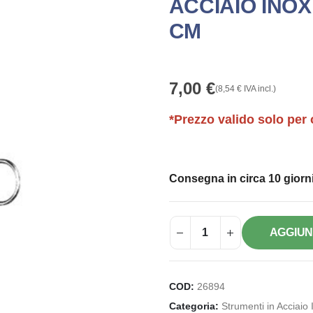
ACCIAIO INOX
CM
7,00
€
(
8,54
€
IVA incl.)
*Prezzo valido solo per 
Consegna in circa 10 giorni
AGGIUN
COD:
26894
Categoria:
Strumenti in Acciaio 