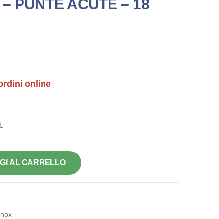
 – PUNTE ACUTE – 18
ordini online
.
GI AL CARRELLO
Inox