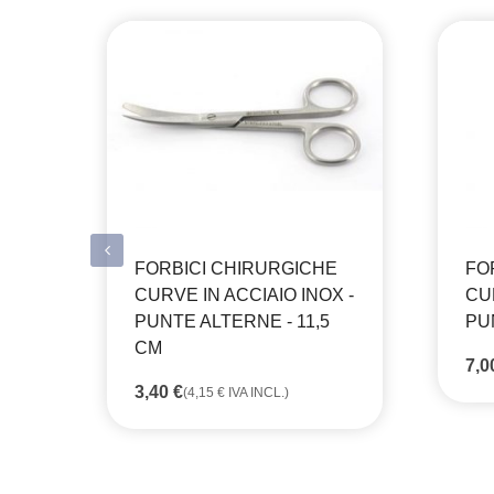
FORBICI CHIRURGICHE
FO
CURVE IN ACCIAIO INOX -
CUR
PUNTE ALTERNE - 11,5
PU
CM
7,
3,40
€
(
4,15
€
IVA INCL.)