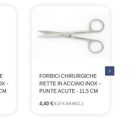
HE
FORBICI CHIRURGICHE
FO
X -
RETTE IN ACCIAIO INOX -
RE
 CM
PUNTE ACUTE - 11,5 CM
PU
4,40
€
6,
(
5,37
€
IVA INCL.)