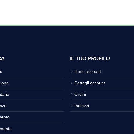
RA
IL TUO PROFILO
o
Il mio account
ione
Dettagli account
tario
Ordini
nze
Indirizzi
mento
amento