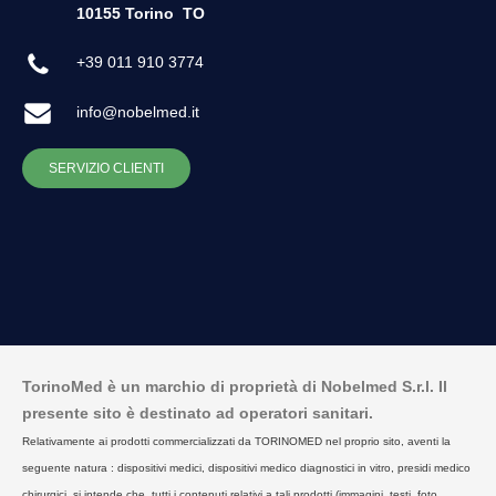
10155 Torino
TO
+39 011 910 3774
info@nobelmed.it
SERVIZIO CLIENTI
TorinoMed è un marchio di proprietà di Nobelmed S.r.l. Il
presente sito è destinato ad operatori sanitari.
Relativamente ai prodotti commercializzati da TORINOMED nel proprio sito, aventi la
seguente natura : dispositivi medici, dispositivi medico diagnostici in vitro, presidi medico
chirurgici, si intende che, tutti i contenuti relativi a tali prodotti (immagini, testi, foto,