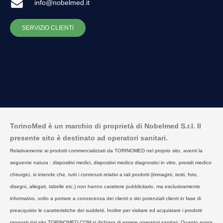
info@nobelmed.it
SERVIZIO CLIENTI
TorinoMed è un marchio di proprietà di Nobelmed S.r.l. Il
presente sito è destinato ad operatori sanitari.
Relativamente ai prodotti commercializzati da TORINOMED nel proprio sito, aventi la
seguente natura : dispositivi medici, dispositivi medico diagnostici in vitro, presidi medico
chirurgici, si intende che, tutti i contenuti relativi a tali prodotti (immagini, testi, foto,
disegni, allegati, tabelle etc.) non hanno carattere pubblicitario, ma esclusivamente
informativo, volto a portare a conoscenza dei clienti o dei potenziali clienti in fase di
preacquisto le caratteristiche dei suddetti. Inoltre per visitare ed acquistare i prodotti
proposti dal sito TORINOMED.COM si dichiara di essere operatori sanitari. Quanto sopra