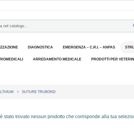
IZZAZIONE
DIAGNOSTICA
EMERGENZA – C.R.I. – ANPAS
STR
TROMEDICALI
ARREDAMENTO MEDICALE
PRODOTTI PER VETERI
LTHIUM
SUTURE TRUBOND
 stato trovato nessun prodotto che corrisponde alla tua selezio