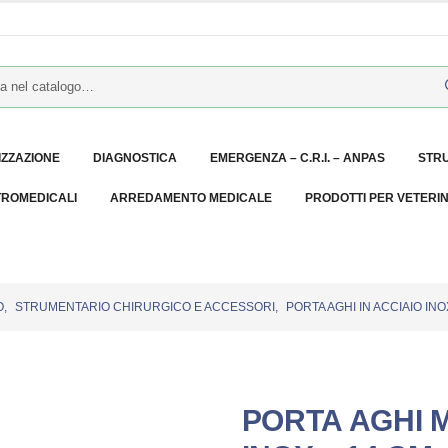
IZZAZIONE
DIAGNOSTICA
EMERGENZA – C.R.I. – ANPAS
STR
TROMEDICALI
ARREDAMENTO MEDICALE
PRODOTTI PER VETERI
O
,
STRUMENTARIO CHIRURGICO E ACCESSORI
,
PORTA AGHI IN ACCIAIO INO
PORTA AGHI M