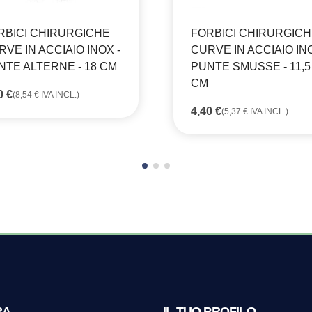
RBICI CHIRURGICHE
FORBICI CHIRURGIC
VE IN ACCIAIO INOX -
CURVE IN ACCIAIO INO
NTE ALTERNE - 18 CM
PUNTE SMUSSE - 11,5
CM
00
€
(
8,54
€
IVA INCL.)
4,40
€
(
5,37
€
IVA INCL.)
RA
IL TUO PROFILO