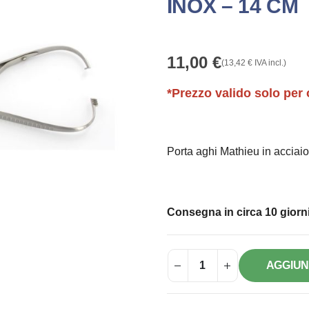
INOX – 14 CM
11,00
€
(
13,42
€
IVA incl.)
*Prezzo valido solo per 
Porta aghi Mathieu in acciaio
Consegna in circa 10 giorni
AGGIUN