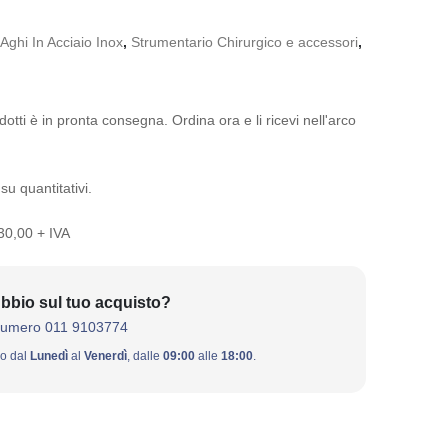
Aghi In Acciaio Inox
,
Strumentario Chirurgico e accessori
,
otti è in pronta consegna. Ordina ora e li ricevi nell'arco
su quantitativi.
 30,00 + IVA
bbio sul tuo acquisto?
numero 011 9103774
ivo dal
Lunedì
al
Venerdì
, dalle
09:00
alle
18:00
.