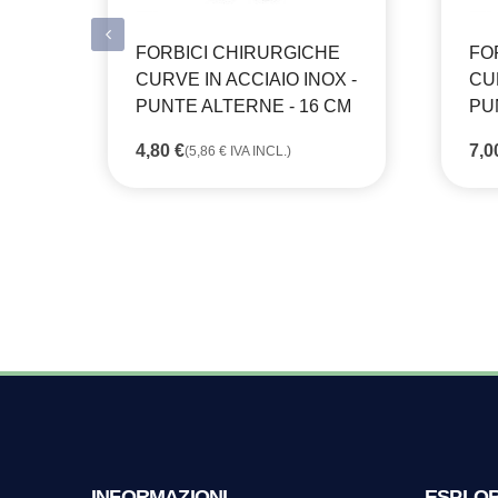
FORBICI CHIRURGICHE
FO
CURVE IN ACCIAIO INOX -
CUR
PUNTE ALTERNE - 16 CM
PU
4,80
€
7,
(
5,86
€
IVA INCL.)
INFORMAZIONI
ESPLO