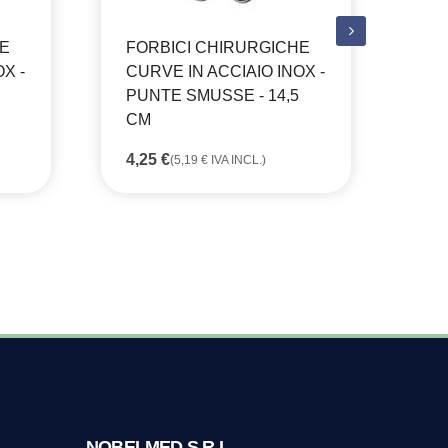
HE
FORBICI CHIRURGICHE
FO
X -
CURVE IN ACCIAIO INOX -
CU
PUNTE SMUSSE - 14,5
PU
CM
7,
4,25
€
(
5,19
€
IVA INCL.)
NOBELMED S.R.L.