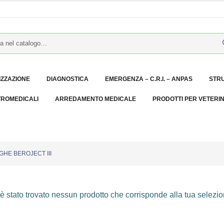
IZZAZIONE
DIAGNOSTICA
EMERGENZA – C.R.I. – ANPAS
STR
TROMEDICALI
ARREDAMENTO MEDICALE
PRODOTTI PER VETERI
GHE BEROJECT III
 stato trovato nessun prodotto che corrisponde alla tua selezio