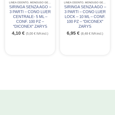
LINEA ODONTO
,
MONOUSO GENERICO ODONTO
LINEA ODONTO
,
PRODOTTI PER VETERINARI
,
MONOUSO GENERICO ODONTO
,
PRO
SIRINGA SENZA AGO –
SIRINGA SENZA AGO –
3 PARTI – CONO LUER
3 PARTI – CONO LUER
CENTRALE- 5 ML –
LOCK – 10 ML – CONF.
CONF. 100 PZ –
100 PZ – “DICONEX”
“DICONEX” ZARYS
ZARYS
4,10
€
6,95
€
(
5,00
€
IVA incl.)
(
8,48
€
IVA incl.)