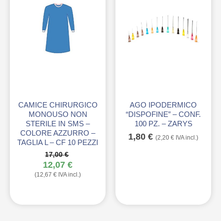
CAMICE CHIRURGICO
AGO IPODERMICO
MONOUSO NON
“DISPOFINE” – CONF.
STERILE IN SMS –
100 PZ. – ZARYS
COLORE AZZURRO –
1,80
€
(
2,20
€
IVA incl.)
TAGLIA L – CF 10 PEZZI
17,00
€
Il
12,07
€
Il
prezzo
(
12,67
€
IVA incl.)
prezzo
originale
attuale
era:
è:
17,00 €.
12,07 €.