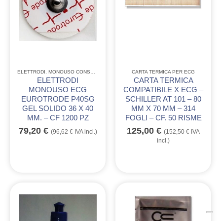
ELETTRODI
,
MONOUSO CONSUMABILE
CARTA TERMICA PER ECG
ELETTRODI
CARTA TERMICA
MONOUSO ECG
COMPATIBILE X ECG –
EUROTRODE P40SG
SCHILLER AT 101 – 80
GEL SOLIDO 36 X 40
MM X 70 MM – 314
MM. – CF 1200 PZ
FOGLI – CF. 50 RISME
79,20
€
125,00
€
(
96,62
€
IVA incl.)
(
152,50
€
IVA
incl.)