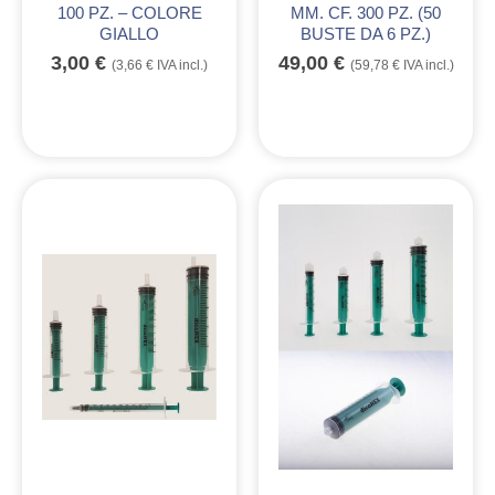
100 PZ. – COLORE
MM. CF. 300 PZ. (50
GIALLO
BUSTE DA 6 PZ.)
3,00
€
49,00
€
(
3,66
€
IVA incl.)
(
59,78
€
IVA incl.)