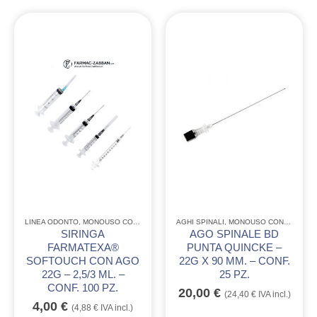
LINEA ODONTO
,
MONOUSO CONSUMABILE
,
AGHI SPINALI
MONOUSO GENERICO ODONTO
,
MONOUSO CONSUMABILE
,
PRODO
SIRINGA
AGO SPINALE BD
FARMATEXA®
PUNTA QUINCKE –
SOFTOUCH CON AGO
22G X 90 MM. – CONF.
22G – 2,5/3 ML. –
25 PZ.
CONF. 100 PZ.
20,00
€
(
24,40
€
IVA incl.)
4,00
€
(
4,88
€
IVA incl.)