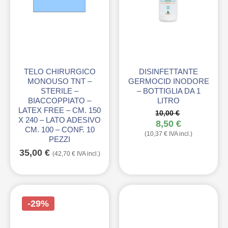
TELO CHIRURGICO
DISINFETTANTE
MONOUSO TNT –
GERMOCID INODORE
STERILE –
– BOTTIGLIA DA 1
BIACCOPPIATO –
LITRO
LATEX FREE – CM. 150
10,00
€
X 240 – LATO ADESIVO
Il
8,50
€
CM. 100 – CONF. 10
Il
prezzo
(
10,37
€
IVA incl.)
PEZZI
prezzo
originale
attuale
era:
35,00
€
(
42,70
€
IVA incl.)
è:
10,00 €.
8,50 €.
-29%