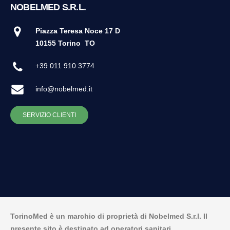
NOBELMED S.R.L.
Piazza Teresa Noce 17 D
10155 Torino
TO
+39 011 910 3774
info@nobelmed.it
SERVIZIO CLIENTI
TorinoMed è un marchio di proprietà di Nobelmed S.r.l. Il
presente sito è destinato ad operatori sanitari.