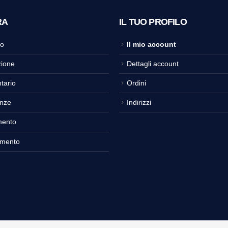
RA
IL TUO PROFILO
o
Il mio account
ione
Dettagli account
tario
Ordini
nze
Indirizzi
mento
amento