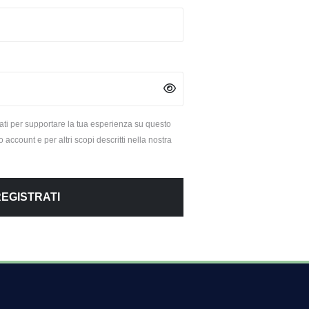
zzati per supportare la tua esperienza su questo
o account e per altri scopi descritti nella nostra
EGISTRATI