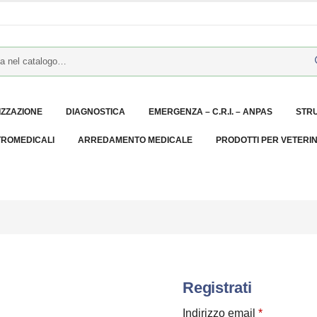
IZZAZIONE
DIAGNOSTICA
EMERGENZA – C.R.I. – ANPAS
STR
TROMEDICALI
ARREDAMENTO MEDICALE
PRODOTTI PER VETERI
Registrati
sto
Richiesto
Indirizzo email
*