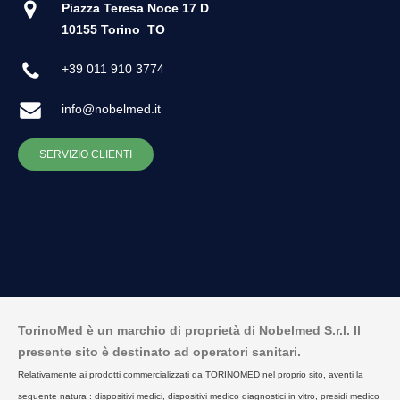
Piazza Teresa Noce 17 D
10155 Torino
TO
+39 011 910 3774
info@nobelmed.it
SERVIZIO CLIENTI
TorinoMed è un marchio di proprietà di Nobelmed S.r.l. Il
presente sito è destinato ad operatori sanitari.
Relativamente ai prodotti commercializzati da TORINOMED nel proprio sito, aventi la
seguente natura : dispositivi medici, dispositivi medico diagnostici in vitro, presidi medico