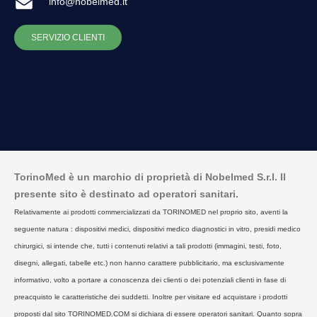
info@nobelmed.it
SERVIZIO CLIENTI
TorinoMed è un marchio di proprietà di Nobelmed S.r.l. Il
presente sito è destinato ad operatori sanitari.
Relativamente ai prodotti commercializzati da TORINOMED nel proprio sito, aventi la
seguente natura : dispositivi medici, dispositivi medico diagnostici in vitro, presidi medico
chirurgici, si intende che, tutti i contenuti relativi a tali prodotti (immagini, testi, foto,
disegni, allegati, tabelle etc.) non hanno carattere pubblicitario, ma esclusivamente
informativo, volto a portare a conoscenza dei clienti o dei potenziali clienti in fase di
preacquisto le caratteristiche dei suddetti. Inoltre per visitare ed acquistare i prodotti
proposti dal sito TORINOMED.COM si dichiara di essere operatori sanitari. Quanto sopra