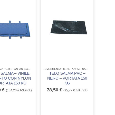
 - C.R.I. - ANPAS
,
SACCHI PER SALME E TELO PORTAFERITI
EMERGENZA - C.R.I. - ANPAS
,
SACCHI PER SALME E TELO PORTAFERITI
SALMA – VINILE
TELO SALMA PVC –
RTO CON NYLON
NERO – PORTATA 150
ORTATA 150 KG
KG
0
€
78,50
€
(
134,20
€
IVA incl.)
(
95,77
€
IVA incl.)