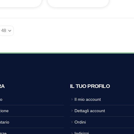
RA
IL TUO PROFILO
o
Il mio account
ione
Dettagli account
tario
Ordini
nze
Indirizzi