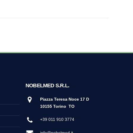
NOBELMED S.R.L.
Piazza Teresa Noce 17 D
10155 Torino
TO
+39 011 910 3774
info@nobelmed.it