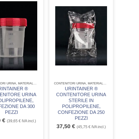
CONTENITORI URINA, MATERIALE BIOLOGICO
CONTENITORI URINA, MATERIALE BIOLOGICO
RINTAINER ®
URINTAINER ®
ENITORE URINA
CONTENITORE URINA
OLIPROPILENE,
STERILE IN
EZIONE DA 300
POLIPROPILENE,
PEZZI
CONFEZIONE DA 250
PEZZI
0
€
(
39,65
€
IVA incl.)
37,50
€
(
45,75
€
IVA incl.)