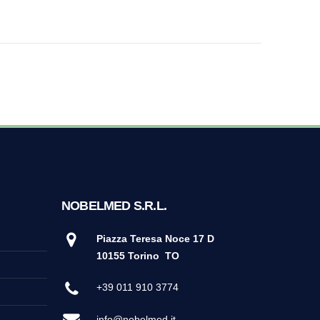
NOBELMED S.R.L.
Piazza Teresa Noce 17 D
10155 Torino
TO
+39 011 910 3774
info@nobelmed.it