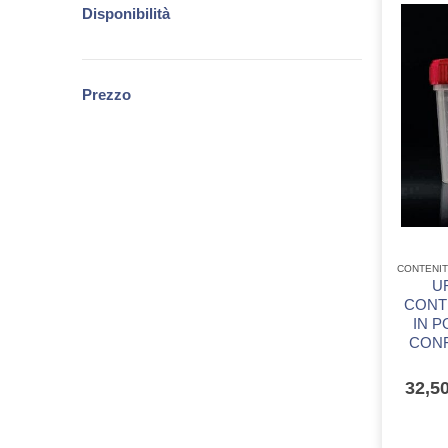
Disponibilità
Prezzo
U
CONT
IN P
CONF
32,5