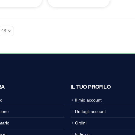
RA
IL TUO PROFILO
o
Il mio account
ione
Dettagli account
tario
Ordini
nze
Indirizzi