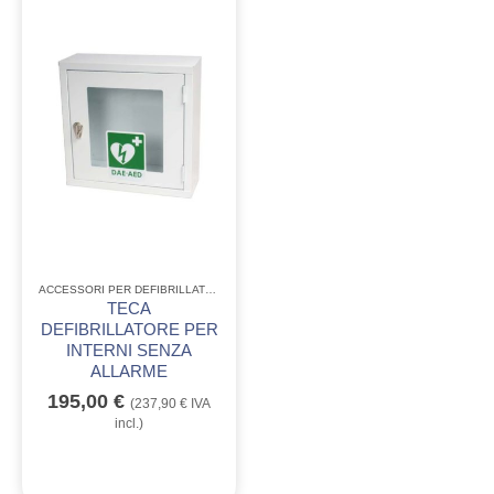
ACCESSORI PER DEFIBRILLATORI
,
EMERGENZA - C.R.I. - ANPAS
TECA
DEFIBRILLATORE PER
INTERNI SENZA
ALLARME
195,00
€
(
237,90
€
IVA
incl.)