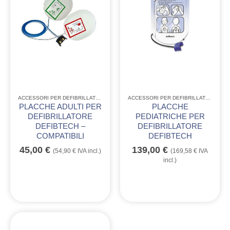
ACCESSORI PER DEFIBRILLATORI
,
EMERGENZA - C.R.I. - ANPAS
ACCESSORI PER DEFIBRILLATORI
,
EMER
PLACCHE ADULTI PER
PLACCHE
DEFIBRILLATORE
PEDIATRICHE PER
DEFIBTECH –
DEFIBRILLATORE
COMPATIBILI
DEFIBTECH
45,00
€
139,00
€
(
54,90
€
IVA incl.)
(
169,58
€
IVA
incl.)