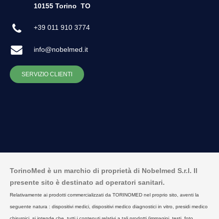
10155 Torino
TO
+39 011 910 3774
info@nobelmed.it
SERVIZIO CLIENTI
TorinoMed è un marchio di proprietà di Nobelmed S.r.l. Il
presente sito è destinato ad operatori sanitari.
Relativamente ai prodotti commercializzati da TORINOMED nel proprio sito, aventi la
seguente natura : dispositivi medici, dispositivi medico diagnostici in vitro, presidi medico
chirurgici, si intende che, tutti i contenuti relativi a tali prodotti (immagini, testi, foto,