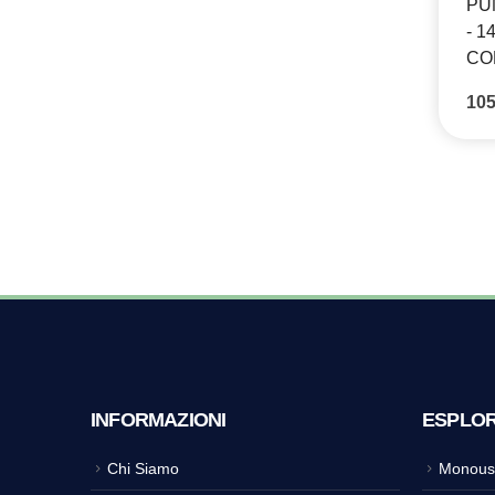
PU
- 1
CON
10
INFORMAZIONI
ESPLO
Chi Siamo
Monous