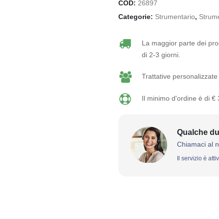
COD:
26897
Categorie:
Strumentario
,
Strume
La maggior parte dei prod
di 2-3 giorni.
Trattative personalizzate 
Il minimo d'ordine è di €
Qualche du
Chiamaci al 
Il servizio è att