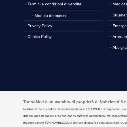
Termini e condizioni di vendita
Medicaz
Strumen
Modulo di recesso
Privacy Policy
Emerge
Cookie Policy
Arreda
Abbigli
TorinoMed è un marchio di proprietà di Nobelmed S.r.l. 
Relativamente ai prodotti commercializzati da TORINOMED nel proprio sito, aventi la 
disegni, allegati, tabelle etc.) non hanno carattere pubblicitario, ma esclusivament
proposti dal sito TORINOMED.COM si dichiara di essere operatori sanitari. Quan