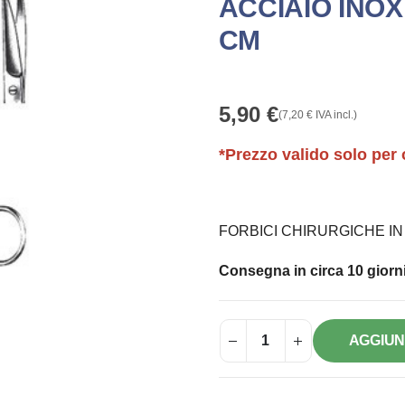
ACCIAIO INOX
CM
5,90
€
(
7,20
€
IVA incl.)
*Prezzo valido solo per 
FORBICI CHIRURGICHE IN 
Consegna in circa 10 giorni
AGGIUN