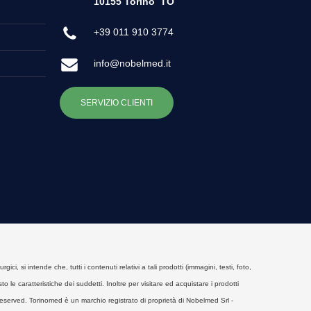
10155 Torino
TO
+39 011 910 3774
info@nobelmed.it
SERVIZIO CLIENTI
, si intende che, tutti i contenuti relativi a tali prodotti (immagini, testi, foto,
o le caratteristiche dei suddetti. Inoltre per visitare ed acquistare i prodotti
eserved. Torinomed è un marchio registrato di proprietà di Nobelmed Srl -