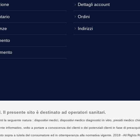
ione
Dettagli account
tario
Ordini
nze
Indirizzi
mento
amento
Il presente sito è destinato ad operatori sanitari.
seguente natura : dispositivi medici, dispositivi medico diagnostici in vitro, presidi medico chirurgici
e informativo, volto a portare a conoscenza dei clienti o dei potenziali clienti in fase di preacquist
to sopra a tutela del consumatore ed in ottemperanza alla normativa vigente. 2018 - All Rights R