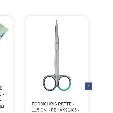
PI
TE
PE
25
82
HE
 -
-
FORBICI IRIS RETTE -
LI
11,5 CM. - PEHA 991086 -