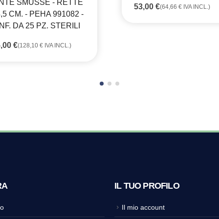
NTE SMUSSE - RETTE
53,00
€
(
64,66
€
IVA INCL.)
4,5 CM. - PEHA 991082 -
F. DA 25 PZ. STERILI
5,00
€
(
128,10
€
IVA INCL.)
RA
IL TUO PROFILO
o
Il mio account