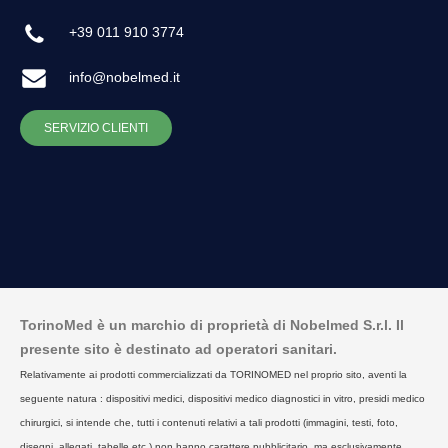
+39 011 910 3774
info@nobelmed.it
SERVIZIO CLIENTI
TorinoMed è un marchio di proprietà di Nobelmed S.r.l. Il
presente sito è destinato ad operatori sanitari.
Relativamente ai prodotti commercializzati da TORINOMED nel proprio sito, aventi la
seguente natura : dispositivi medici, dispositivi medico diagnostici in vitro, presidi medico
chirurgici, si intende che, tutti i contenuti relativi a tali prodotti (immagini, testi, foto,
disegni, allegati, tabelle etc.) non hanno carattere pubblicitario, ma esclusivamente