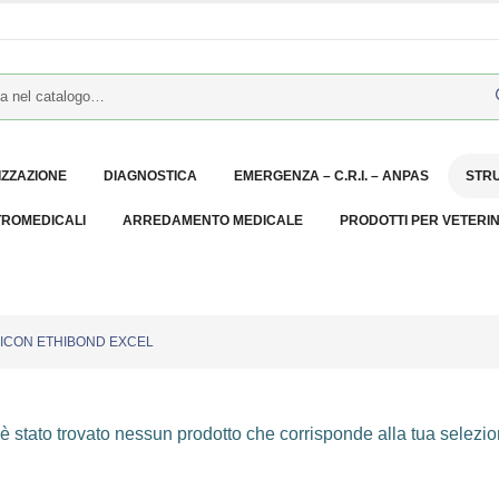
IZZAZIONE
DIAGNOSTICA
EMERGENZA – C.R.I. – ANPAS
STR
TROMEDICALI
ARREDAMENTO MEDICALE
PRODOTTI PER VETERI
ICON ETHIBOND EXCEL
 stato trovato nessun prodotto che corrisponde alla tua selezio