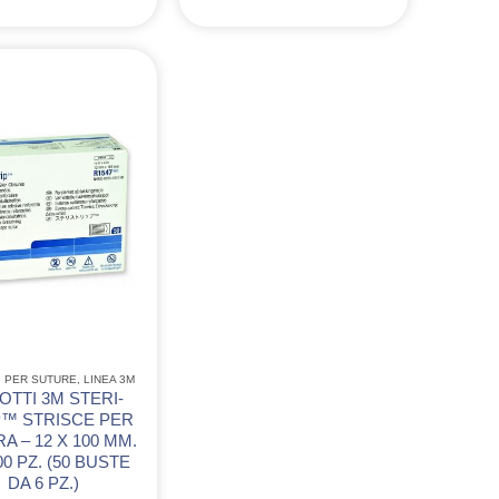
I PER SUTURE
,
LINEA 3M
OTTI 3M STERI-
P™ STRISCE PER
A – 12 X 100 MM.
00 PZ. (50 BUSTE
DA 6 PZ.)