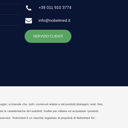
+39 011 910 3774
info@nobelmed.it
SERVIZIO CLIENTI
, si intende che, tutti i contenuti relativi a tali prodotti (immagini, testi, foto,
o le caratteristiche dei suddetti. Inoltre per visitare ed acquistare i prodotti
eserved. Torinomed è un marchio registrato di proprietà di Nobelmed Srl -