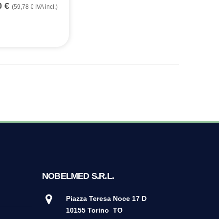
0
€
(
59,78
€
IVA incl.)
NOBELMED S.R.L.
Piazza Teresa Noce 17 D
10155 Torino
TO