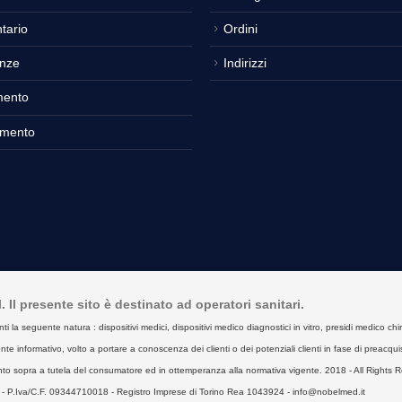
tario
Ordini
nze
Indirizzi
mento
amento
Il presente sito è destinato ad operatori sanitari.
seguente natura : dispositivi medici, dispositivi medico diagnostici in vitro, presidi medico chirurgici
e informativo, volto a portare a conoscenza dei clienti o dei potenziali clienti in fase di preacquist
to sopra a tutela del consumatore ed in ottemperanza alla normativa vigente. 2018 - All Rights R
- P.Iva/C.F. 09344710018 - Registro Imprese di Torino Rea 1043924 - info@nobelmed.it