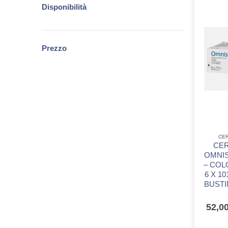
Disponibilità
Prezzo
CER
CER
OMNIS
– COL
6 X 10
BUSTIN
52,0