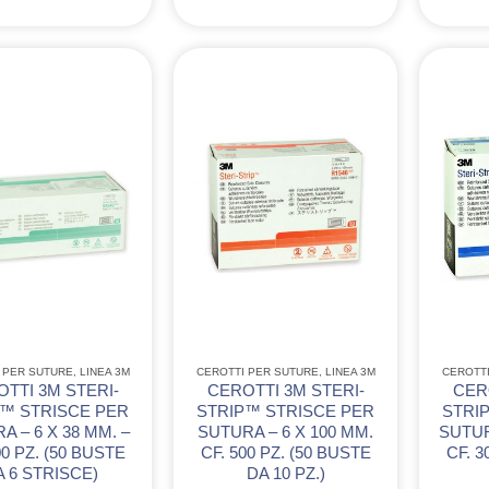
 PER SUTURE
,
LINEA 3M
CEROTTI PER SUTURE
,
LINEA 3M
CEROTT
TTI 3M STERI-
CEROTTI 3M STERI-
CER
P™ STRISCE PER
STRIP™ STRISCE PER
STRI
A – 6 X 38 MM. –
SUTURA – 6 X 100 MM.
SUTUR
00 PZ. (50 BUSTE
CF. 500 PZ. (50 BUSTE
CF. 3
 6 STRISCE)
DA 10 PZ.)