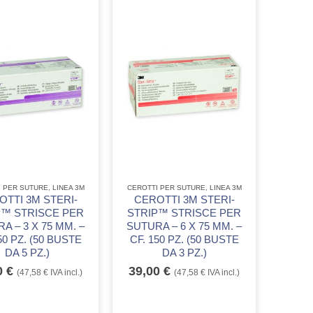
I PER SUTURE
,
LINEA 3M
CEROTTI PER SUTURE
,
LINEA 3M
OTTI 3M STERI-
CEROTTI 3M STERI-
P™ STRISCE PER
STRIP™ STRISCE PER
A – 3 X 75 MM. –
SUTURA – 6 X 75 MM. –
50 PZ. (50 BUSTE
CF. 150 PZ. (50 BUSTE
DA 5 PZ.)
DA 3 PZ.)
0
€
39,00
€
(
47,58
€
IVA incl.)
(
47,58
€
IVA incl.)