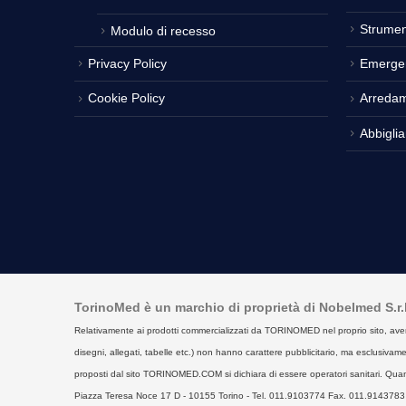
Strumen
Modulo di recesso
Privacy Policy
Emerge
Cookie Policy
Arreda
Abbigli
TorinoMed è un marchio di proprietà di Nobelmed S.r.l. 
Relativamente ai prodotti commercializzati da TORINOMED nel proprio sito, aventi la 
disegni, allegati, tabelle etc.) non hanno carattere pubblicitario, ma esclusivament
proposti dal sito TORINOMED.COM si dichiara di essere operatori sanitari. Quan
Piazza Teresa Noce 17 D - 10155 Torino - Tel. 011.9103774 Fax. 011.9143783 