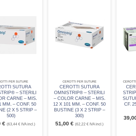
OTTI PER SUTURE
CEROTTI PER SUTURE
CEROTT
OTTI SUTURA
CEROTTI SUTURA
CER
TRIP® – STERILI
OMNISTRIP® – STERILI
STRI
OR CARNE – MIS.
– COLOR CARNE – MIS.
SUTUR
1 MM. – CONF. 50
12 X 101 MM. – CONF. 50
CF. 2
E (2 X 5 STRIP –
BUSTINE (3 X 2 STRIP –
500)
300)
39,0
0
€
51,00
€
(
63,44
€
IVA incl.)
(
62,22
€
IVA incl.)