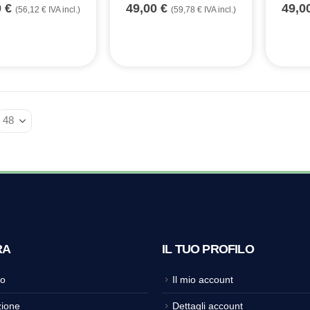
0
€
49,00
€
49,0
(
56,12
€
IVA incl.)
(
59,78
€
IVA incl.)
RA
IL TUO PROFILO
o
Il mio account
ione
Dettagli account