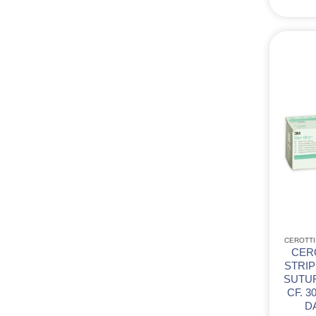
CEROTTI
CERO
STRI
SUTUR
CF. 3
DA