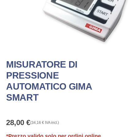
MISURATORE DI
PRESSIONE
AUTOMATICO GIMA
SMART
28,00
€
(
34,16
€
IVA incl.)
*Prezzo valido solo per ordini online