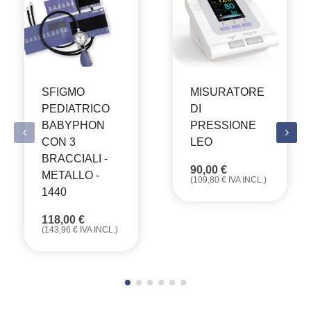
SFIGMO
MISURATORE
PEDIATRICO
DI
BABYPHON
PRESSIONE
CON 3
LEO
BRACCIALI -
90,00
€
METALLO -
(
109,80
€
IVA INCL.)
1440
118,00
€
(
143,96
€
IVA INCL.)