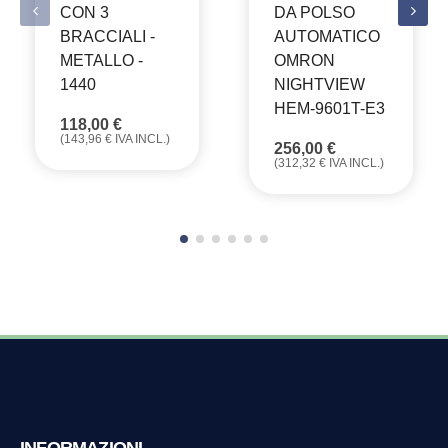
CON 3
DA POLSO
BRACCIALI -
AUTOMATICO
METALLO -
OMRON
1440
NIGHTVIEW
HEM-9601T-E3
118,00
€
(
143,96
€
IVA INCL.)
256,00
€
(
312,32
€
IVA INCL.)