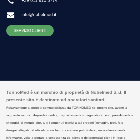
+39 011 910 3774
info@nobelmed.it
SERVIZIO CLIENTI
TorinoMed è un marchio di proprietà di Nobelmed S.r.l. Il
presente sito è destinato ad operatori sanitari.
Relativamente ai prodotti commercializzati da TORINOMED nel proprio sito, aventi la
seguente natura : dispositivi medici, dispositivi medico diagnostici in vitro, presidi medico
chirurgici, si intende che, tutti i contenuti relativi a tali prodotti (immagini, testi, foto,
disegni, allegati, tabelle etc.) non hanno carattere pubblicitario, ma esclusivamente
informativo, volto a portare a conoscenza dei clienti o dei potenziali clienti in fase di