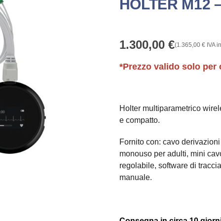
HOLTER M12 –
1.300,00
€
(
1.365,00
€
IVA in
*Prezzo valido solo per 
Holter multiparametrico wirel
e compatto.
Fornito con: cavo derivazioni 
monouso per adulti, mini cav
regolabile, software di tracc
manuale.
Consegna in circa 10 giorni