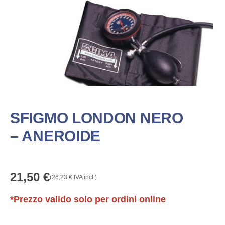
SFIGMO LONDON NERO
– ANEROIDE
21,50
€
(
26,23
€
IVA incl.)
*Prezzo valido solo per ordini online