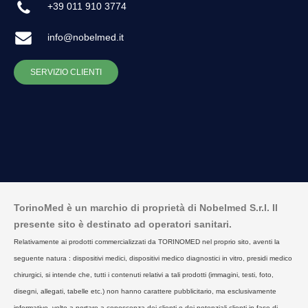
+39 011 910 3774
info@nobelmed.it
SERVIZIO CLIENTI
TorinoMed è un marchio di proprietà di Nobelmed S.r.l. Il
presente sito è destinato ad operatori sanitari.
Relativamente ai prodotti commercializzati da TORINOMED nel proprio sito, aventi la
seguente natura : dispositivi medici, dispositivi medico diagnostici in vitro, presidi medico
chirurgici, si intende che, tutti i contenuti relativi a tali prodotti (immagini, testi, foto,
disegni, allegati, tabelle etc.) non hanno carattere pubblicitario, ma esclusivamente
informativo, volto a portare a conoscenza dei clienti o dei potenziali clienti in fase di