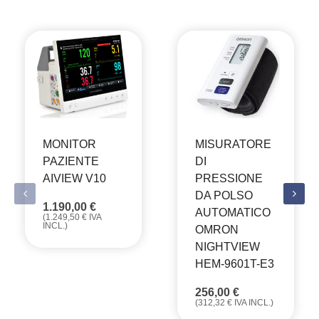
MONITOR
MISURATORE
PAZIENTE
DI
AIVIEW V10
PRESSIONE
DA POLSO
1.190,00
€
AUTOMATICO
(
1.249,50
€
IVA
INCL.)
OMRON
NIGHTVIEW
HEM-9601T-E3
256,00
€
(
312,32
€
IVA INCL.)