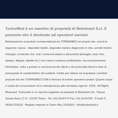
TorinoMed è un marchio di proprietà di Nobelmed S.r.l. Il
presente sito è destinato ad operatori sanitari.
Relativamente ai prodotti commercializzati da TORINOMED nel proprio sito, aventi la
seguente natura : dispositivi medici, dispositivi medico diagnostici in vitro, presidi medico
chirurgici, si intende che, tutti i contenuti relativi a tali prodotti (immagini, testi, foto,
disegni, allegati, tabelle etc.) non hanno carattere pubblicitario, ma esclusivamente
informativo, volto a portare a conoscenza dei clienti o dei potenziali clienti in fase di
preacquisto le caratteristiche dei suddetti. Inoltre per visitare ed acquistare i prodotti
proposti dal sito TORINOMED.COM si dichiara di essere operatori sanitari. Quanto sopra
a tutela del consumatore ed in ottemperanza alla normativa vigente. 2018 - All Rights
Reserved. Torinomed è un marchio registrato di proprietà di Nobelmed Srl - Piazza
Teresa Noce 17 D - 10155 Torino - Tel. 011.9103774 Fax. 011.9143783 - P.Iva/C.F.
09344710018 - Registro Imprese di Torino Rea 1043924 - info@nobelmed.it