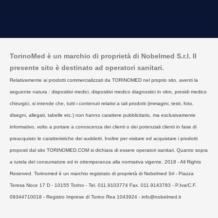
TorinoMed è un marchio di proprietà di Nobelmed S.r.l. Il
presente sito è destinato ad operatori sanitari.
Relativamente ai prodotti commercializzati da TORINOMED nel proprio sito, aventi la
seguente natura : dispositivi medici, dispositivi medico diagnostici in vitro, presidi medico
chirurgici, si intende che, tutti i contenuti relativi a tali prodotti (immagini, testi, foto,
disegni, allegati, tabelle etc.) non hanno carattere pubblicitario, ma esclusivamente
informativo, volto a portare a conoscenza dei clienti o dei potenziali clienti in fase di
preacquisto le caratteristiche dei suddetti. Inoltre per visitare ed acquistare i prodotti
proposti dal sito TORINOMED.COM si dichiara di essere operatori sanitari. Quanto sopra
a tutela del consumatore ed in ottemperanza alla normativa vigente. 2018 - All Rights
Reserved. Torinomed è un marchio registrato di proprietà di Nobelmed Srl - Piazza
Teresa Noce 17 D - 10155 Torino - Tel. 011.9103774 Fax. 011.9143783 - P.Iva/C.F.
09344710018 - Registro Imprese di Torino Rea 1043924 - info@nobelmed.it