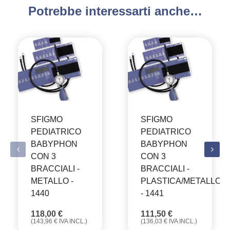
Potrebbe interessarti anche…
SFIGMO
SFIGMO
PEDIATRICO
PEDIATRICO
BABYPHON
BABYPHON
CON 3
CON 3
BRACCIALI -
BRACCIALI -
METALLO -
PLASTICA/METALLO
1440
- 1441
118,00
€
111,50
€
(
143,96
€
IVA INCL.)
(
136,03
€
IVA INCL.)