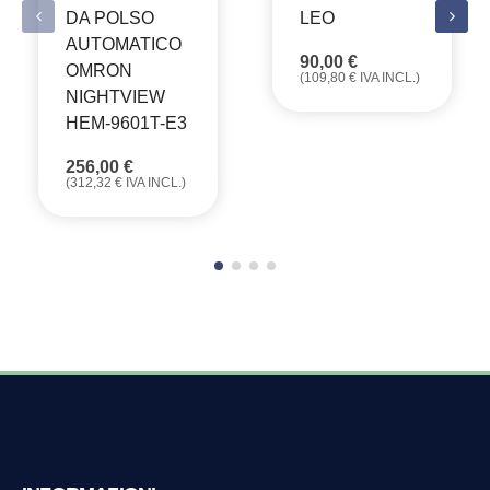
DA POLSO
LEO
AUTOMATICO
90,00
€
OMRON
(
109,80
€
IVA INCL.)
NIGHTVIEW
HEM-9601T-E3
256,00
€
(
312,32
€
IVA INCL.)