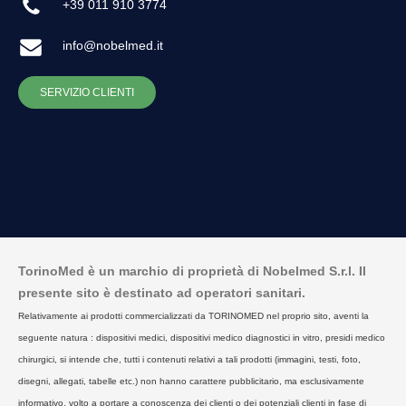
+39 011 910 3774
info@nobelmed.it
SERVIZIO CLIENTI
TorinoMed è un marchio di proprietà di Nobelmed S.r.l. Il
presente sito è destinato ad operatori sanitari.
Relativamente ai prodotti commercializzati da TORINOMED nel proprio sito, aventi la
seguente natura : dispositivi medici, dispositivi medico diagnostici in vitro, presidi medico
chirurgici, si intende che, tutti i contenuti relativi a tali prodotti (immagini, testi, foto,
disegni, allegati, tabelle etc.) non hanno carattere pubblicitario, ma esclusivamente
informativo, volto a portare a conoscenza dei clienti o dei potenziali clienti in fase di