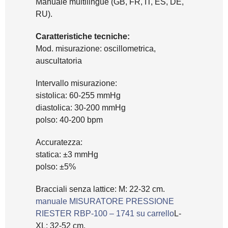
Manuale multilingue (GB, FR, IT, ES, DE,
RU).
Caratteristiche tecniche:
Mod. misurazione: oscillometrica,
auscultatoria
Intervallo misurazione:
sistolica: 60-255 mmHg
diastolica: 30-200 mmHg
polso: 40-200 bpm
Accuratezza:
statica: ±3 mmHg
polso: ±5%
Bracciali senza lattice: M: 22-32 cm.
manuale MISURATORE PRESSIONE
RIESTER RBP-100 – 1741 su carrello
L-
XL: 32-52 cm.