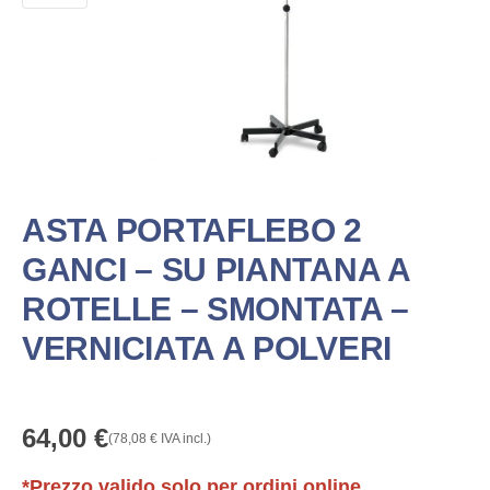
ASTA PORTAFLEBO 2
GANCI – SU PIANTANA A
ROTELLE – SMONTATA –
VERNICIATA A POLVERI
64,00
€
(
78,08
€
IVA incl.)
*Prezzo valido solo per ordini online