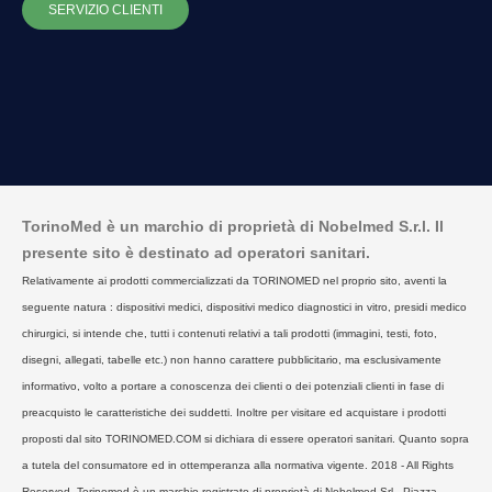
SERVIZIO CLIENTI
TorinoMed è un marchio di proprietà di Nobelmed S.r.l. Il
presente sito è destinato ad operatori sanitari.
Relativamente ai prodotti commercializzati da TORINOMED nel proprio sito, aventi la
seguente natura : dispositivi medici, dispositivi medico diagnostici in vitro, presidi medico
chirurgici, si intende che, tutti i contenuti relativi a tali prodotti (immagini, testi, foto,
disegni, allegati, tabelle etc.) non hanno carattere pubblicitario, ma esclusivamente
informativo, volto a portare a conoscenza dei clienti o dei potenziali clienti in fase di
preacquisto le caratteristiche dei suddetti. Inoltre per visitare ed acquistare i prodotti
proposti dal sito TORINOMED.COM si dichiara di essere operatori sanitari. Quanto sopra
a tutela del consumatore ed in ottemperanza alla normativa vigente. 2018 - All Rights
Reserved. Torinomed è un marchio registrato di proprietà di Nobelmed Srl - Piazza