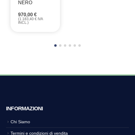
NERO
970,00
€
(
1.183,40
€
IVA
INCL.)
INFORMAZIONI
Chi Siamo
Termini e condizioni di vendita