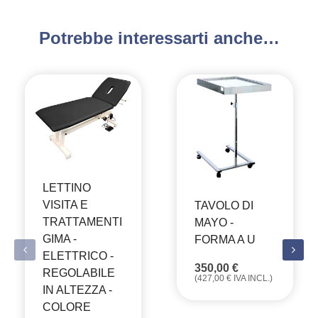
Potrebbe interessarti anche…
LETTINO
VISITA E
TAVOLO DI
TRATTAMENTI
MAYO -
GIMA -
FORMA A U
ELETTRICO -
350,00
€
REGOLABILE
(
427,00
€
IVA INCL.)
IN ALTEZZA -
COLORE