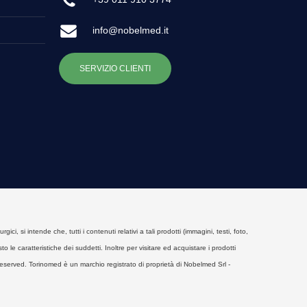
info@nobelmed.it
SERVIZIO CLIENTI
, si intende che, tutti i contenuti relativi a tali prodotti (immagini, testi, foto,
o le caratteristiche dei suddetti. Inoltre per visitare ed acquistare i prodotti
eserved. Torinomed è un marchio registrato di proprietà di Nobelmed Srl -