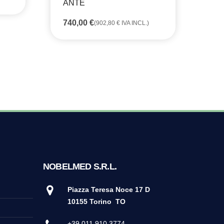
ANTE
CA
RI
740,00
€
(
902,80
€
IVA INCL.)
BA
44
NOBELMED S.R.L.
Piazza Teresa Noce 17 D
10155 Torino
TO
+39 011 910 3774