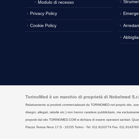
Strumen
Modulo di recesso
Privacy Policy
Emerge
Cookie Policy
Arreda
Abbigli
TorinoMed è un marchio di proprietà di Nobelmed S.r.l. 
Relativamente ai prodotti commercializzati da TORINOMED nel proprio sito, aventi la 
disegni, allegati, tabelle etc.) non hanno carattere pubblicitario, ma esclusivament
proposti dal sito TORINOMED.COM si dichiara di essere operatori sanitari. Quan
Piazza Teresa Noce 17 D - 10155 Torino - Tel. 011.9103774 Fax. 011.9143783 