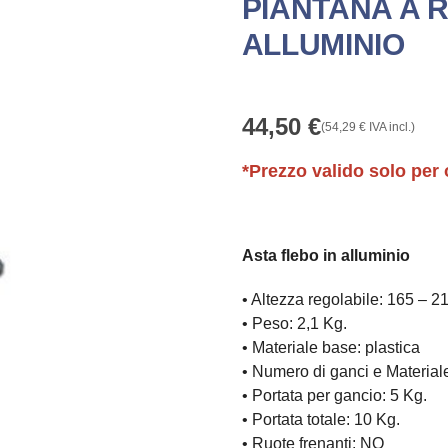
PIANTANA A R
ALLUMINIO
44,50
€
(
54,29
€
IVA incl.)
*Prezzo valido solo per 
Asta flebo in alluminio
• Altezza regolabile: 165 – 2
• Peso: 2,1 Kg.
• Materiale base: plastica
• Numero di ganci e Materiale
• Portata per gancio: 5 Kg.
• Portata totale: 10 Kg.
• Ruote frenanti: NO