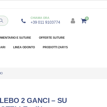
CHIAMA ORA
0
+39 011 9103774
UMENTARIO E SUTURE
OFFERTE SUTURE
NARI
LINEA ODONTO
PRODOTTI ZARYS
IO
LEBO 2 GANCI – SU