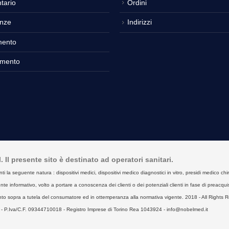
tario
Ordini
nze
Indirizzi
mento
amento
Il presente sito è destinato ad operatori sanitari.
seguente natura : dispositivi medici, dispositivi medico diagnostici in vitro, presidi medico chirurgici
e informativo, volto a portare a conoscenza dei clienti o dei potenziali clienti in fase di preacquist
to sopra a tutela del consumatore ed in ottemperanza alla normativa vigente. 2018 - All Rights R
- P.Iva/C.F. 09344710018 - Registro Imprese di Torino Rea 1043924 - info@nobelmed.it