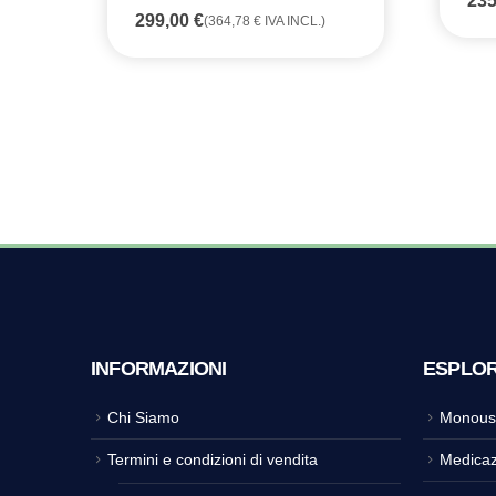
23
299,00
€
(
364,78
€
IVA INCL.)
INFORMAZIONI
ESPLO
Chi Siamo
Monous
Termini e condizioni di vendita
Medicaz