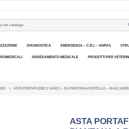
IZZAZIONE
DIAGNOSTICA
EMERGENZA – C.R.I. – ANPAS
STR
TROMEDICALI
ARREDAMENTO MEDICALE
PRODOTTI PER VETERI
EBO
ASTA PORTAFLEBO 2 GANCI – SU PIANTANA A ROTELLE – IN ALLUMIN
ASTA PORTAF