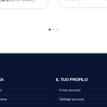
5,00
€
(
286,70
€
IVA INCL.)
RA
IL TUO PROFILO
o
Il mio account
ione
Dettagli account