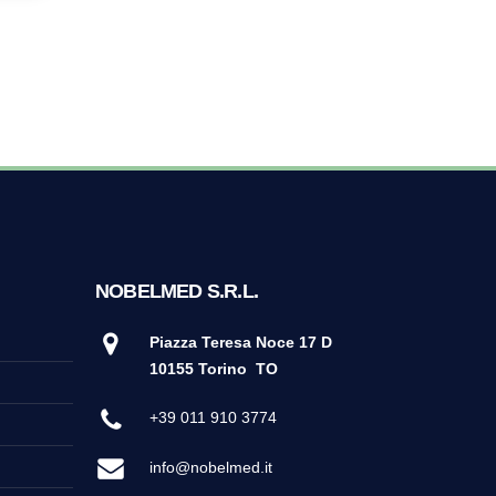
55
NOBELMED S.R.L.
Piazza Teresa Noce 17 D
10155 Torino
TO
+39 011 910 3774
info@nobelmed.it