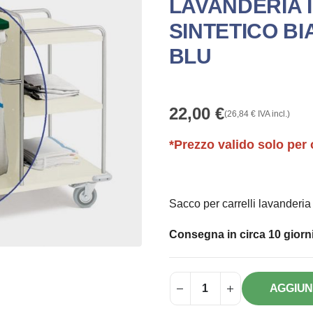
LAVANDERIA 
SINTETICO B
BLU
22,00
€
(
26,84
€
IVA incl.)
*Prezzo valido solo per 
Sacco per carrelli lavanderia 
Consegna in circa 10 giorni
AGGIUN