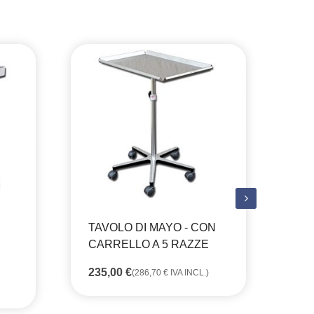
TAVOLO DI MAYO - CON
CARRELLO A 5 RAZZE
235,00
€
CA
(
286,70
€
IVA INCL.)
RI
BA