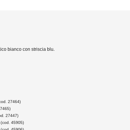
ico bianco con striscia blu.
cod. 27464)
27465)
d. 27447)
(cod. 45905)
(cod. 45906)