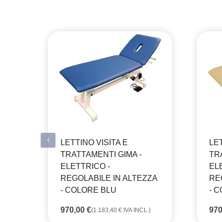
LETTINO VISITA E
LET
TRATTAMENTI GIMA -
TR
ELETTRICO -
EL
REGOLABILE IN ALTEZZA
RE
- COLORE BLU
- 
970,00
€
97
(
1.183,40
€
IVA INCL.)