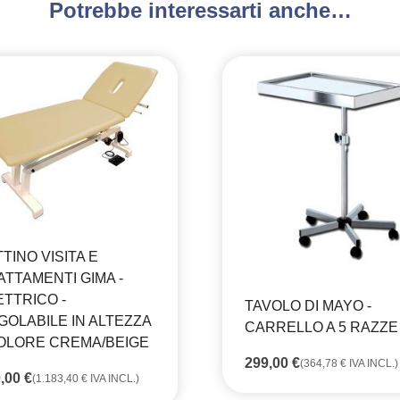
Potrebbe interessarti anche…
TINO VISITA E
ATTAMENTI GIMA -
ETTRICO -
TAVOLO DI MAYO -
GOLABILE IN ALTEZZA
CARRELLO A 5 RAZZE
COLORE CREMA/BEIGE
299,00
€
(
364,78
€
IVA INCL.)
0,00
€
(
1.183,40
€
IVA INCL.)