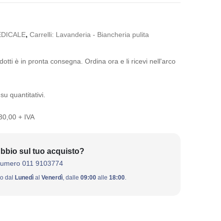
DICALE
,
Carrelli: Lavanderia - Biancheria pulita
otti è in pronta consegna. Ordina ora e li ricevi nell'arco
su quantitativi.
 30,00 + IVA
bbio sul tuo acquisto?
numero 011 9103774
ivo dal
Lunedì
al
Venerdì
, dalle
09:00
alle
18:00
.