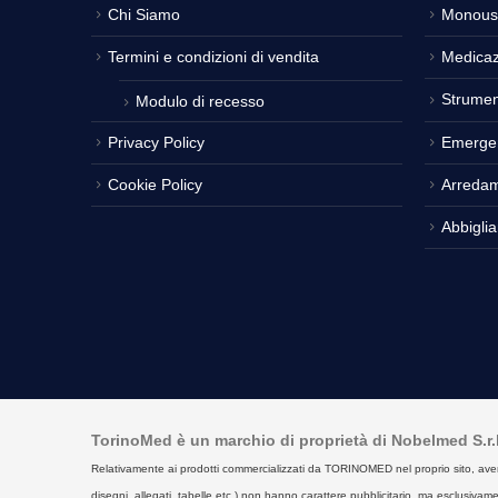
Chi Siamo
Monous
Termini e condizioni di vendita
Medicaz
Strumen
Modulo di recesso
Privacy Policy
Emerge
Cookie Policy
Arreda
Abbigli
TorinoMed è un marchio di proprietà di Nobelmed S.r.l. 
Relativamente ai prodotti commercializzati da TORINOMED nel proprio sito, aventi la 
disegni, allegati, tabelle etc.) non hanno carattere pubblicitario, ma esclusivament