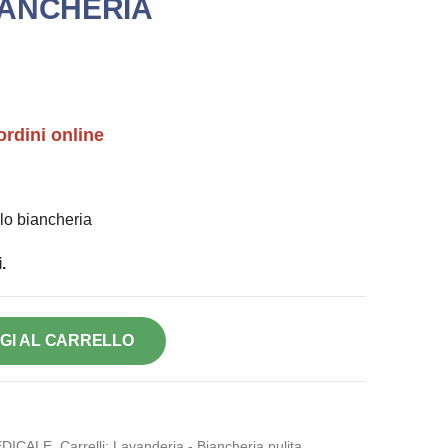
IANCHERIA
ordini online
lo biancheria
.
GI AL CARRELLO
DICALE
,
Carrelli: Lavanderia - Biancheria pulita