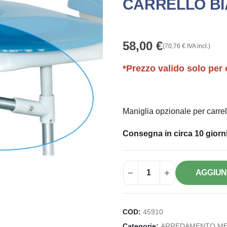
CARRELLO B
58,00
€
(
70,76
€
IVA incl.)
*Prezzo valido solo per 
Maniglia opzionale per carrel
Consegna in circa 10 giorni
AGGIUN
COD:
45910
Categorie:
ARREDAMENTO ME