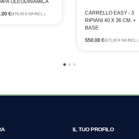
MPA OLEODINAMICA
CARRELLO EASY - 3
0,00
€
(
878,40
€
IVA INCL.)
RIPIANI 40 X 36 CM. +
BASE
550,00
€
(
671,00
€
IVA INCL.)
RA
IL TUO PROFILO