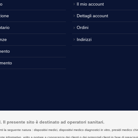
o
Il mio account
ione
Dettagli account
tario
Ordini
nze
Indirizzi
mento
amento
Il presente sito è destinato ad operatori sanitari.
seguente natura : dispositivi medici, dispositivi medico diagnostici in vitro, presidi medico chirurgici
e informativo, volto a portare a conoscenza dei clienti o dei potenziali clienti in fase di preacquist