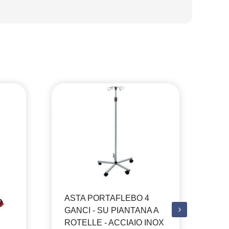
ASTA PORTAFLEBO 4
AS
GANCI - SU PIANTANA A
GA
ROTELLE - ACCIAIO INOX
RO