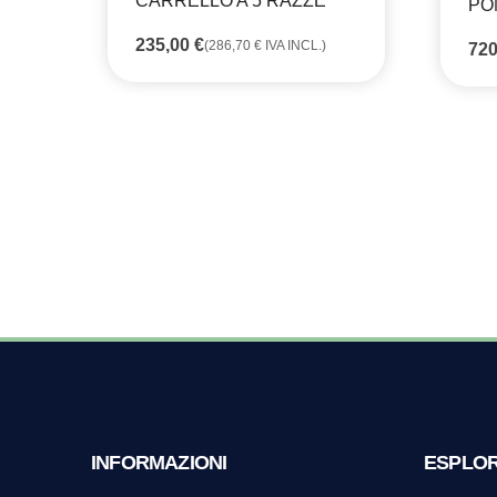
CARRELLO A 5 RAZZE
PO
235,00
€
(
286,70
€
IVA INCL.)
72
INFORMAZIONI
ESPLO