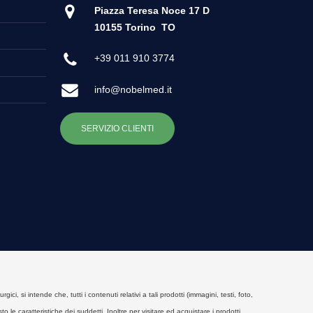
Piazza Teresa Noce 17 D
10155 Torino
TO
+39 011 910 3774
info@nobelmed.it
SERVIZIO CLIENTI
, si intende che, tutti i contenuti relativi a tali prodotti (immagini, testi, foto,
o le caratteristiche dei suddetti. Inoltre per visitare ed acquistare i prodotti