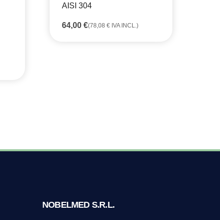
AISI 304
C
64,00
€
55
(
78,08
€
IVA INCL.)
NOBELMED S.R.L.