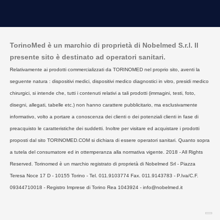
TorinoMed è un marchio di proprietà di Nobelmed S.r.l. Il
presente sito è destinato ad operatori sanitari.
Relativamente ai prodotti commercializzati da TORINOMED nel proprio sito, aventi la
seguente natura : dispositivi medici, dispositivi medico diagnostici in vitro, presidi medico
chirurgici, si intende che, tutti i contenuti relativi a tali prodotti (immagini, testi, foto,
disegni, allegati, tabelle etc.) non hanno carattere pubblicitario, ma esclusivamente
informativo, volto a portare a conoscenza dei clienti o dei potenziali clienti in fase di
preacquisto le caratteristiche dei suddetti. Inoltre per visitare ed acquistare i prodotti
proposti dal sito TORINOMED.COM si dichiara di essere operatori sanitari. Quanto sopra
a tutela del consumatore ed in ottemperanza alla normativa vigente. 2018 - All Rights
Reserved. Torinomed è un marchio registrato di proprietà di Nobelmed Srl - Piazza
Teresa Noce 17 D - 10155 Torino - Tel. 011.9103774 Fax. 011.9143783 - P.Iva/C.F.
09344710018 - Registro Imprese di Torino Rea 1043924 - info@nobelmed.it