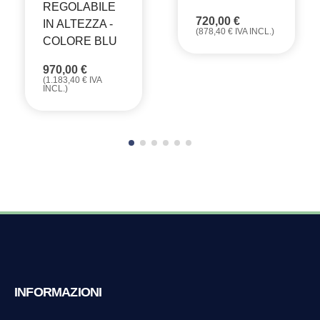
REGOLABILE
720,00
€
IN ALTEZZA -
(
878,40
€
IVA INCL.)
COLORE BLU
970,00
€
(
1.183,40
€
IVA
INCL.)
INFORMAZIONI