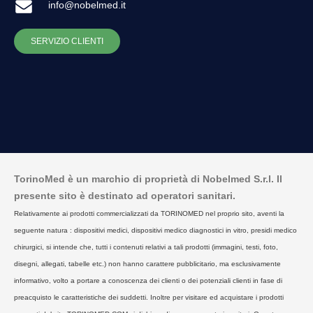
info@nobelmed.it
SERVIZIO CLIENTI
TorinoMed è un marchio di proprietà di Nobelmed S.r.l. Il
presente sito è destinato ad operatori sanitari.
Relativamente ai prodotti commercializzati da TORINOMED nel proprio sito, aventi la
seguente natura : dispositivi medici, dispositivi medico diagnostici in vitro, presidi medico
chirurgici, si intende che, tutti i contenuti relativi a tali prodotti (immagini, testi, foto,
disegni, allegati, tabelle etc.) non hanno carattere pubblicitario, ma esclusivamente
informativo, volto a portare a conoscenza dei clienti o dei potenziali clienti in fase di
preacquisto le caratteristiche dei suddetti. Inoltre per visitare ed acquistare i prodotti