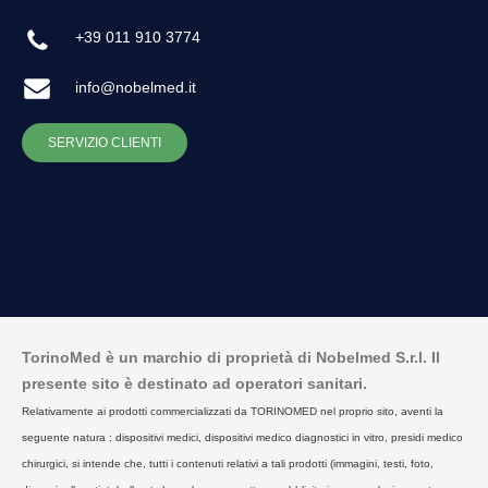
+39 011 910 3774
info@nobelmed.it
SERVIZIO CLIENTI
TorinoMed è un marchio di proprietà di Nobelmed S.r.l. Il
presente sito è destinato ad operatori sanitari.
Relativamente ai prodotti commercializzati da TORINOMED nel proprio sito, aventi la
seguente natura : dispositivi medici, dispositivi medico diagnostici in vitro, presidi medico
chirurgici, si intende che, tutti i contenuti relativi a tali prodotti (immagini, testi, foto,