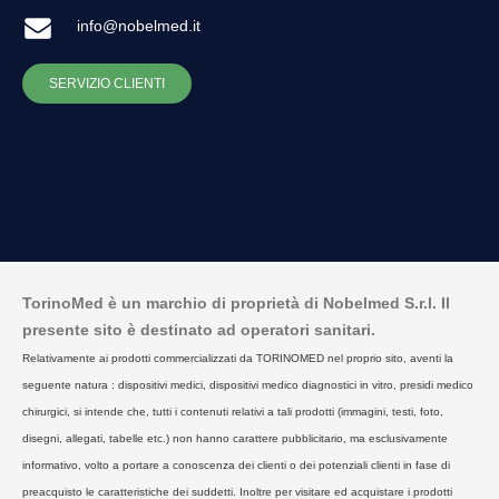
info@nobelmed.it
SERVIZIO CLIENTI
TorinoMed è un marchio di proprietà di Nobelmed S.r.l. Il
presente sito è destinato ad operatori sanitari.
Relativamente ai prodotti commercializzati da TORINOMED nel proprio sito, aventi la
seguente natura : dispositivi medici, dispositivi medico diagnostici in vitro, presidi medico
chirurgici, si intende che, tutti i contenuti relativi a tali prodotti (immagini, testi, foto,
disegni, allegati, tabelle etc.) non hanno carattere pubblicitario, ma esclusivamente
informativo, volto a portare a conoscenza dei clienti o dei potenziali clienti in fase di
preacquisto le caratteristiche dei suddetti. Inoltre per visitare ed acquistare i prodotti