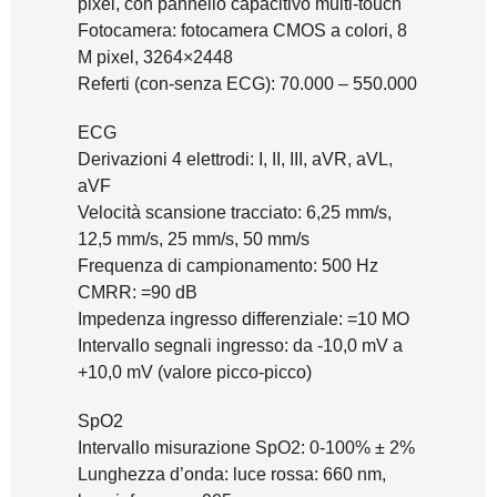
pixel, con pannello capacitivo multi-touch
Fotocamera: fotocamera CMOS a colori, 8
M pixel, 3264×2448
Referti (con-senza ECG): 70.000 – 550.000
ECG
Derivazioni 4 elettrodi: I, II, III, aVR, aVL,
aVF
Velocità scansione tracciato: 6,25 mm/s,
12,5 mm/s, 25 mm/s, 50 mm/s
Frequenza di campionamento: 500 Hz
CMRR: =90 dB
Impedenza ingresso differenziale: =10 MO
Intervallo segnali ingresso: da -10,0 mV a
+10,0 mV (valore picco-picco)
SpO2
Intervallo misurazione SpO2: 0-100% ± 2%
Lunghezza d’onda: luce rossa: 660 nm,