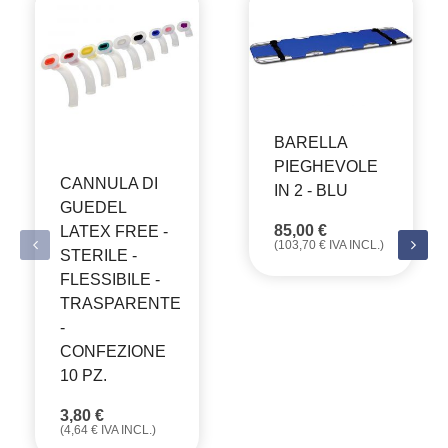
BARELLA
PIEGHEVOLE
CANNULA DI
IN 2 - BLU
GUEDEL
85,00
€
LATEX FREE -
(
103,70
€
IVA INCL.)
STERILE -
FLESSIBILE -
TRASPARENTE
-
CONFEZIONE
10 PZ.
3,80
€
(
4,64
€
IVA INCL.)