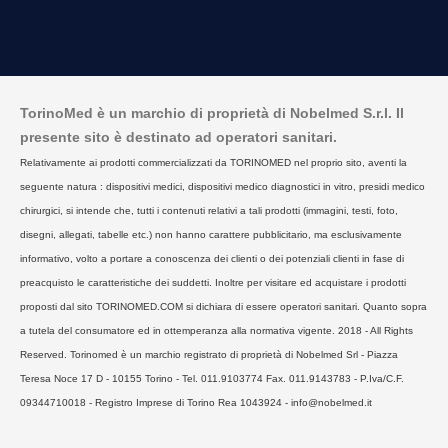
TorinoMed è un marchio di proprietà di Nobelmed S.r.l. Il
presente sito è destinato ad operatori sanitari.
Relativamente ai prodotti commercializzati da TORINOMED nel proprio sito, aventi la
seguente natura : dispositivi medici, dispositivi medico diagnostici in vitro, presidi medico
chirurgici, si intende che, tutti i contenuti relativi a tali prodotti (immagini, testi, foto,
disegni, allegati, tabelle etc.) non hanno carattere pubblicitario, ma esclusivamente
informativo, volto a portare a conoscenza dei clienti o dei potenziali clienti in fase di
preacquisto le caratteristiche dei suddetti. Inoltre per visitare ed acquistare i prodotti
proposti dal sito TORINOMED.COM si dichiara di essere operatori sanitari. Quanto sopra
a tutela del consumatore ed in ottemperanza alla normativa vigente. 2018 - All Rights
Reserved. Torinomed è un marchio registrato di proprietà di Nobelmed Srl - Piazza
Teresa Noce 17 D - 10155 Torino - Tel. 011.9103774 Fax. 011.9143783 - P.Iva/C.F.
09344710018 - Registro Imprese di Torino Rea 1043924 - info@nobelmed.it