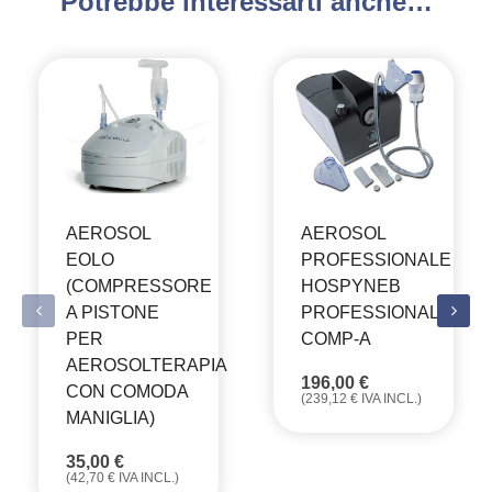
Potrebbe interessarti anche…
AEROSOL
AEROSOL
EOLO
PROFESSIONALE
(COMPRESSORE
HOSPYNEB
A PISTONE
PROFESSIONAL
PER
COMP-A
AEROSOLTERAPIA
196,00
€
CON COMODA
(
239,12
€
IVA INCL.)
MANIGLIA)
35,00
€
(
42,70
€
IVA INCL.)