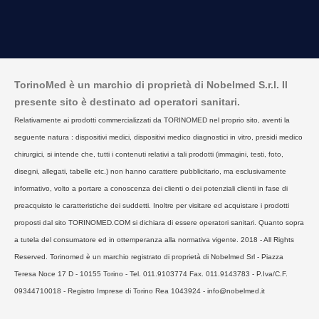
TorinoMed è un marchio di proprietà di Nobelmed S.r.l. Il
presente sito è destinato ad operatori sanitari.
Relativamente ai prodotti commercializzati da TORINOMED nel proprio sito, aventi la
seguente natura : dispositivi medici, dispositivi medico diagnostici in vitro, presidi medico
chirurgici, si intende che, tutti i contenuti relativi a tali prodotti (immagini, testi, foto,
disegni, allegati, tabelle etc.) non hanno carattere pubblicitario, ma esclusivamente
informativo, volto a portare a conoscenza dei clienti o dei potenziali clienti in fase di
preacquisto le caratteristiche dei suddetti. Inoltre per visitare ed acquistare i prodotti
proposti dal sito TORINOMED.COM si dichiara di essere operatori sanitari. Quanto sopra
a tutela del consumatore ed in ottemperanza alla normativa vigente. 2018 - All Rights
Reserved. Torinomed è un marchio registrato di proprietà di Nobelmed Srl - Piazza
Teresa Noce 17 D - 10155 Torino - Tel. 011.9103774 Fax. 011.9143783 - P.Iva/C.F.
09344710018 - Registro Imprese di Torino Rea 1043924 - info@nobelmed.it