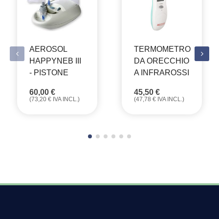
AEROSOL
TERMOMETRO
HAPPYNEB III
DA ORECCHIO
- PISTONE
A INFRAROSSI
60,00
€
45,50
€
(
73,20
€
IVA INCL.)
(
47,78
€
IVA INCL.)