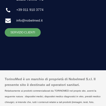
+39 011 910 3774
info@nobelmed.it
SERVIZIO CLIENTI
TorinoMed è un marchio di proprietà di Nobelmed S.r.l. Il
presente sito è destinato ad operatori sanitari.
Relativamente ai prodotti commercializzati da TORINOMED nel proprio sito, aventi la
seguente natura : dispositivi medici, dispositivi medico diagnostici in vitro, presidi medico
chirurgici, si intende che, tutti i contenuti relativi a tali prodotti (immagini, testi, foto,