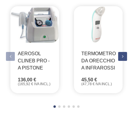
AEROSOL
TERMOMETRO
CLINEB PRO -
DA ORECCHIO
A PISTONE
A INFRAROSSI
136,00
€
45,50
€
(
165,92
€
IVA INCL.)
(
47,78
€
IVA INCL.)