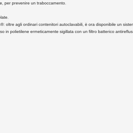
itore, per prevenire un traboccamento.
late.
®: oltre agli ordinari contenitori autoclavabili, è ora disponibile un s
so in polietilene ermeticamente sigillata con un filtro batterico antirefl