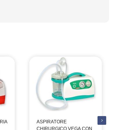
RIA
ASPIRATORE
AS
CHIRURGICO VEGA CON
AS