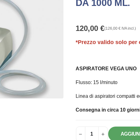
DA 1000 ML.
120,00
€
(
126,00
€
IVA incl.)
*Prezzo valido solo per 
ASPIRATORE VEGA UNO
Flusso: 15 l/minuto
Linea di aspiratori compatti ed
Consegna in circa 10 giorni
AGGIUN