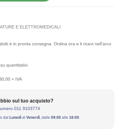
ATURE E ELETTROMEDICALI
otti è in pronta consegna. Ordina ora e li ricevi nell'arco
su quantitativi.
 30,00 + IVA
bbio sul tuo acquisto?
numero 011 9103774
ivo dal
Lunedì
al
Venerdì
, dalle
09:00
alle
18:00
.