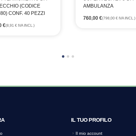
ECCHIO (CODICE
AMBULANZA
80) CONF. 40 PEZZI
760,00
€
(
798,00
€
IVA INCL.)
30
€
(
8,91
€
IVA INCL.)
RA
IL TUO PROFILO
o
Il mio account