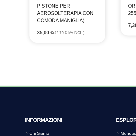
PISTONE PER
OR
AEROSOLTERAPIA CON
255
COMODA MANIGLIA)
7,
35,00
€
(
42,70
€
IVA INCL.)
INFORMAZIONI
ESPLO
Chi Siamo
Monous