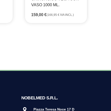
VASO 1000 ML.
1 
159,00
€
49
(
166,95
€
IVA INCL.)
NOBELMED S.R.L.
Piazza Teresa Noce 17 D