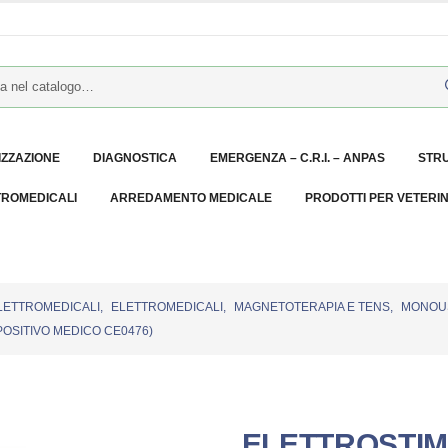
IZZAZIONE
DIAGNOSTICA
EMERGENZA – C.R.I. – ANPAS
STR
TROMEDICALI
ARREDAMENTO MEDICALE
PRODOTTI PER VETERI
LETTROMEDICALI
,
ELETTROMEDICALI
,
MAGNETOTERAPIA E TENS
,
MONOU
OSITIVO MEDICO CE0476)
ELETTROSTI