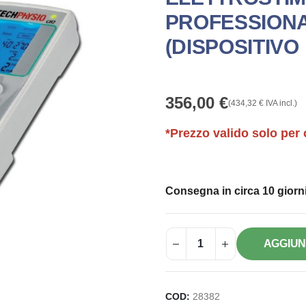
PROFESSIONA
(DISPOSITIVO
356,00
€
(
434,32
€
IVA incl.)
*Prezzo valido solo per 
Consegna in circa 10 giorni
AGGIUN
COD:
28382