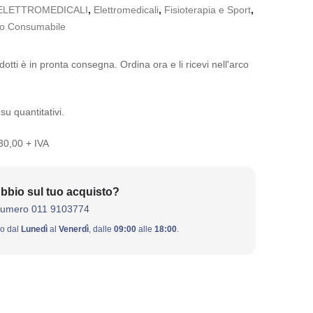
ELETTROMEDICALI
,
Elettromedicali
,
Fisioterapia e Sport
,
o Consumabile
otti è in pronta consegna. Ordina ora e li ricevi nell'arco
su quantitativi.
 30,00 + IVA
bbio sul tuo acquisto?
numero 011 9103774
ivo dal
Lunedì
al
Venerdì
, dalle
09:00
alle
18:00
.