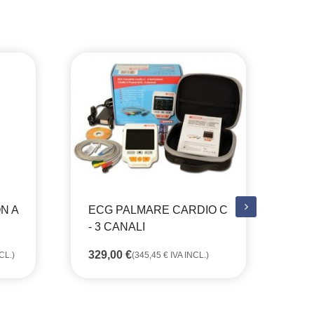
N A
ECG PALMARE CARDIO C
MA
- 3 CANALI
20
40
329,00
€
CL.)
(
345,45
€
IVA INCL.)
69