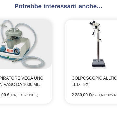
Potrebbe interessarti anche…
PIRATORE VEGA UNO
COLPOSCOPIO ALLTIO
N VASO DA 1000 ML.
LED - 9X
0,00
€
2.280,00
€
(
126,00
€
IVA INCL.)
(
2.781,60
€
IVA IN