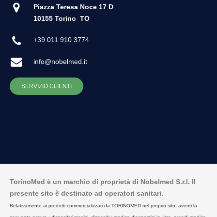
Piazza Teresa Noce 17 D
10155 Torino
TO
+39 011 910 3774
info@nobelmed.it
SERVIZIO CLIENTI
TorinoMed è un marchio di proprietà di Nobelmed S.r.l. Il
presente sito è destinato ad operatori sanitari.
Relativamente ai prodotti commercializzati da TORINOMED nel proprio sito, aventi la